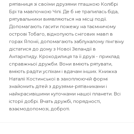
рятівниця зі своїми друзями пташкою Колібрі
Брі та мавпочкою Чіпі. Де б не трапилась біда,
рятувальники виявляються на місці події.
Допомагають гасити пожежу на таємничому
острові Тобаго, відкопують снігових мавп в
горах Японії, допомагають заблукалому пінгвіну
дістатися до дому з Нової Зеландії в
Антарктиду. Крокодилиця та її друзі - приклад
справжньої дружби. Вони вміють рятувати,
вміють радіти успіхам і вдачам інших. Книжка
Наталії Костинської в захоплюючій формі
знайомить дітей з друзями-рятівниками і
найкрасивішими куточками нашої планети. Всі
історії добрі. Вчать дружбі, порядності,
взаємодопомозі, доброті.