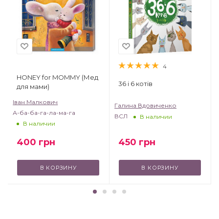
4
HONEY for MOMMY (Мед
36 і 6 котів
для мами)
Іван Малкович
Галина Вдовиченко
А-ба-ба-га-ла-ма-га
ВСЛ
В наличии
В наличии
450
грн
400
грн
В КОРЗИНУ
В КОРЗИНУ