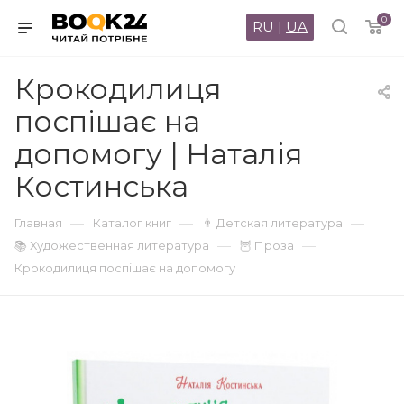
0
RU
|
UA
Крокодилиця
поспішає на
допомогу | Наталія
Костинська
—
—
—
Главная
Каталог книг
👨 Детская литература
—
—
📚 Художественная литература
🦉 Проза
Крокодилиця поспішає на допомогу