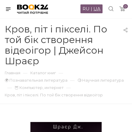
0
RU
|
UA
Кров, піт і пікселі. По
той бік створення
відеоігор | Джейсон
Шраєр
—
—
Главная
Каталог книг
—
🌍 Познавательная литература
🧐 Научная литература
—
—
🦉 Компьютер, интернет
Кров, піт і пікселі. По той бік створення відеоігор