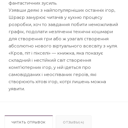
фантастичних зусиль.
Узявши деякі з найпопулярніших останніх ігор,
Шраєр занурює читачів у кухню процесу
розробки, хоч то завдання побити неможливий
графік, подолати незліченні технічні кошмари
для створення гри або ж узагалі створення
абсолютно нового віртуального всесвіту з нуля.
«Кров, піт і пікселі» — книжка, яка показує
складний і нестійкий світ створення
комп’ютерних ігор, у ній ідеться про
самовідданих і неоспіваних героїв, які
створюють хітові ігор, котрі лишень можна
уявити.
ЧИТАТЬ ОТРЫВОК
ОТЗЫВЫ(4)