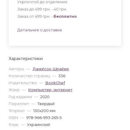
Укрпочтой до отделения:
Заказ до 499 грн. - 40
грн
.
Заказ от 499 грн. -
бесплатно
.
Детальнее о доставке
Характеристики
Авторы
—
Джейсон Шрайер
Количество страниц
—
336
Издательство
—
BookChef
Жанр
—
Компьютер, интернет
Год издания
—
2020
Переплет
—
Твердый
Формат
—
130x200 мм
ISBN
—
978-966-993-265-5
Язык
—
Украинский