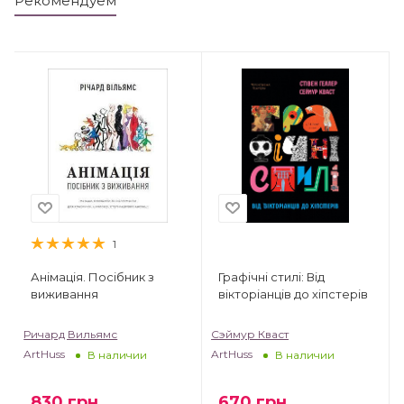
Рекомендуем
1
Анімація. Посібник з
Графічні стилі: Від
виживання
вікторіанців до хіпстерів
Ричард Вильямс
Сэймур Кваст
ArtHuss
ArtHuss
В наличии
В наличии
830
грн
670
грн