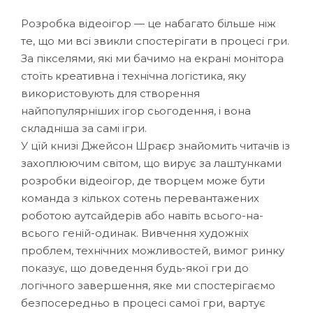
Розробка відеоігор — це набагато більше ніж
те, що ми всі звикли спостерігати в процесі гри.
За пікселями, які ми бачимо на екрані монітора
стоїть креативна і технічна логістика, яку
використовують для створення
найпопулярніших ігор сьогодення, і вона
складніша за самі ігри.
У цїй книзі Джейсон Шраєр знайомить читачів із
захоплюючим світом, що вирує за лаштунками
розробки відеоігор, де творцем може бути
команда з кількох сотень перевантажених
роботою аутсайдерів або навіть всього-на-
всього геній-одинак. Вивчення художніх
проблем, технічних можливостей, вимог ринку
показує, що доведення будь-якої гри до
логічного завершення, яке ми спостерігаємо
безпосередньо в процесі самої гри, вартує