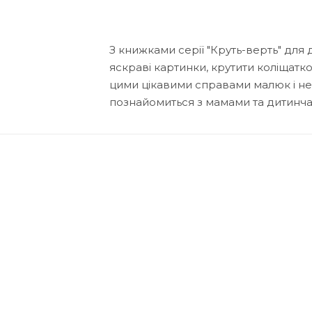
З книжками серії "Круть-верть" для
яскраві картинки, крутити коліщатко
цими цікавими справами малюк і не по
познайомиться з мамами та дитинча