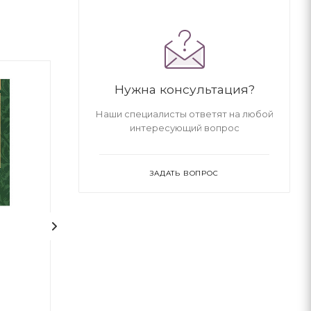
Нужна консультация?
Наши специалисты ответят на любой
интересующий вопрос
ЗАДАТЬ ВОПРОС
Абетка "Читайка"
Буквар для дош
(українською мовою)
Читайлик
Василь Федієн
Издательский дом "Школа"
Издательский дом 