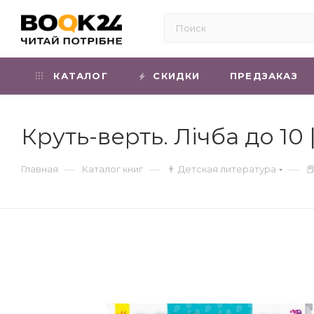
КАТАЛОГ
СКИДКИ
ПРЕДЗАКАЗ
Круть-верть. Лічба до 10
—
—
—
Главная
Каталог книг
👨 Детская литература
