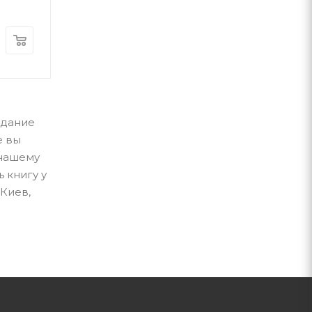
В наличии
В наличии
250
грн
525
грн
здание
е вы
 нашему
 книгу у
 Киев,