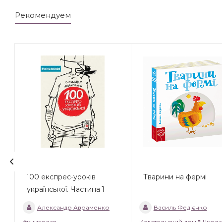
Рекомендуем
100 експрес-уроків
Тварини на фермі
української. Частина 1
Александр Авраменко
Василь Федієнко
#книголав
Издательский дом "Школа