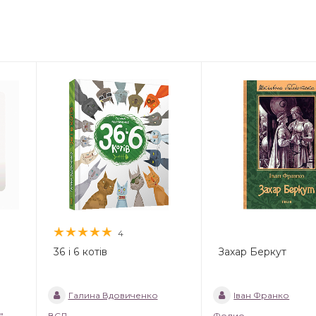
4
36 і 6 котів
Захар Беркут
Галина Вдовиченко
Іван Франко
"
ВСЛ
Фолио