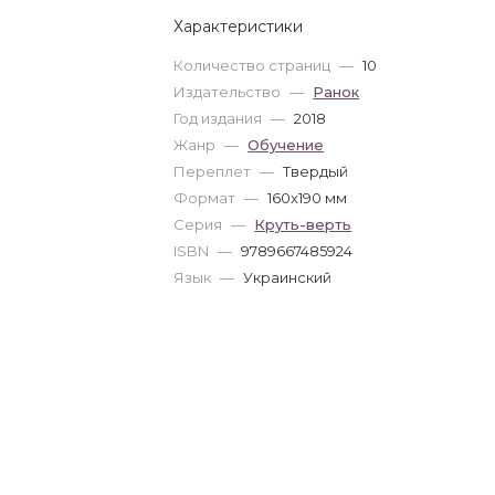
Характеристики
Количество страниц
—
10
Издательство
—
Ранок
Год издания
—
2018
Жанр
—
Обучение
Переплет
—
Твердый
Формат
—
160x190 мм
Серия
—
Круть-верть
ISBN
—
9789667485924
Язык
—
Украинский