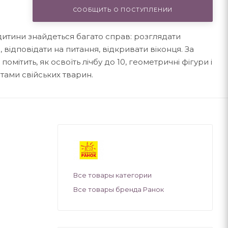
СООБЩИТЬ О ПОСТУПЛЕНИИ
 дитини знайдеться багато справ: розглядати
, відповідати на питання, відкривати віконця. За
мітить, як освоїть лічбу до 10, геометричні фігури і
тами свійських тварин.
Все товары категории
Все товары бренда Ранок