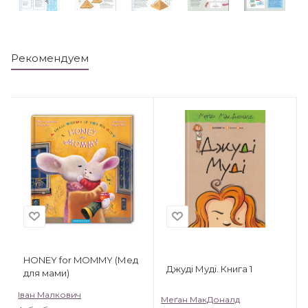
Рекомендуем
HONEY for MOMMY (Мед
Джуді Муді. Книга 1
для мами)
Іван Малкович
Меґан МакДоналд