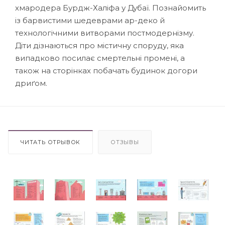
хмародера Бурдж-Халіфа у Дубаї. Познайомить
із барвистими шедеврами ар-деко й
технологічними витворами постмодернізму.
Діти дізнаються про містичну споруду, яка
випадково посилає смертельні промені, а
також на сторінках побачать будинок догори
дриґом.
ЧИТАТЬ ОТРЫВОК
ОТЗЫВЫ