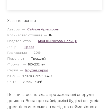
Характеристики
Авторы
—
Саймон Армстронг
Количество страниц
—
112
Издательство
—
Моя Книжкова Полиця
Жанр
—
Проза
Год издания
—
2019
Переплет
—
Твердый
Формат
—
165x232 мм
Серия
—
Крутая серия
ISBN
—
978-966-97730-4-3
Язык
—
Украинский
Ця книга розповідає про захопливі споруди
довкола. Вона про найвідоміші будівлі світу: від
древніх єгипетських пірамід до неймовірного