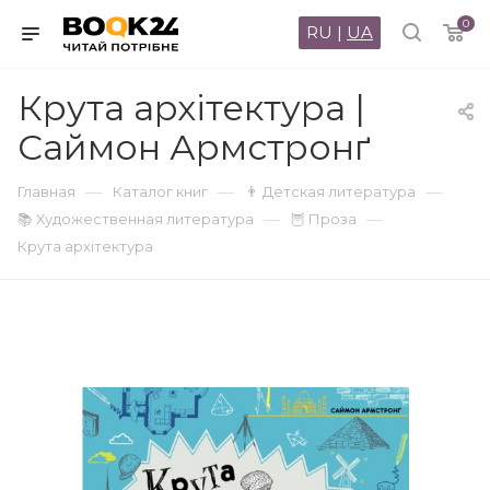
0
RU
|
UA
Крута архітектура |
Саймон Армстронґ
—
—
—
Главная
Каталог книг
👨 Детская литература
—
—
📚 Художественная литература
🦉 Проза
Крута архітектура