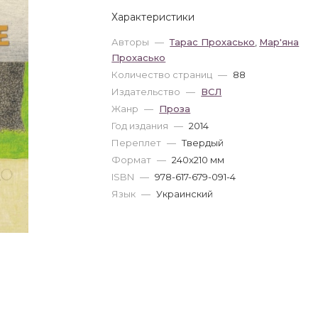
Характеристики
Авторы
—
Тарас Прохасько
,
Мар'яна
Прохасько
Количество страниц
—
88
Издательство
—
ВСЛ
Жанр
—
Проза
Год издания
—
2014
Переплет
—
Твердый
Формат
—
240x210 мм
ISBN
—
978-617-679-091-4
Язык
—
Украинский