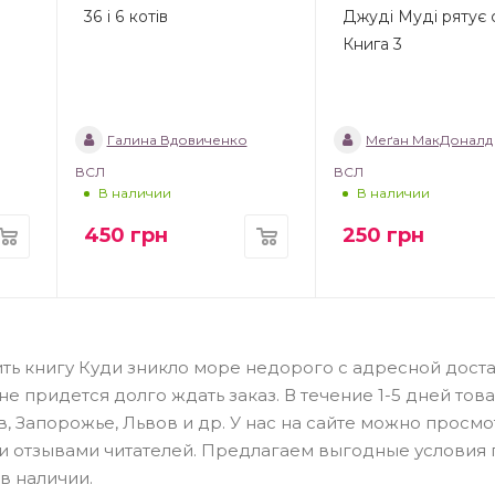
36 і 6 котів
Джуді Муді рятує с
Книга 3
Галина Вдовиченко
Меґан МакДоналд
ВСЛ
ВСЛ
В наличии
В наличии
450
грн
250
грн
ить книгу Куди зникло море недорого с адресной дост
 придется долго ждать заказ. В течение 1-5 дней тов
в, Запорожье, Львов и др. У нас на сайте можно просмо
 и отзывами читателей. Предлагаем выгодные условия
в наличии.