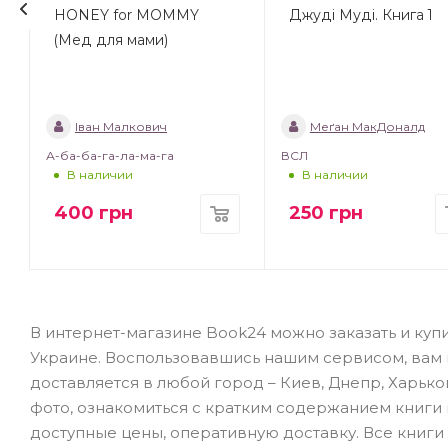
HONEY for MOMMY
Джуді Муді. Книга 1
(Мед для мами)
Іван Малкович
Меґан МакДоналд
А-ба-ба-га-ла-ма-га
ВСЛ
В наличии
В наличии
400
грн
250
грн
В интернет-магазине Book24 можно заказать и куп
Украине. Воспользовавшись нашим сервисом, вам не
доставляется в любой город – Киев, Днепр, Харько
фото, ознакомиться с кратким содержанием книги
доступные цены, оперативную доставку. Все книги 