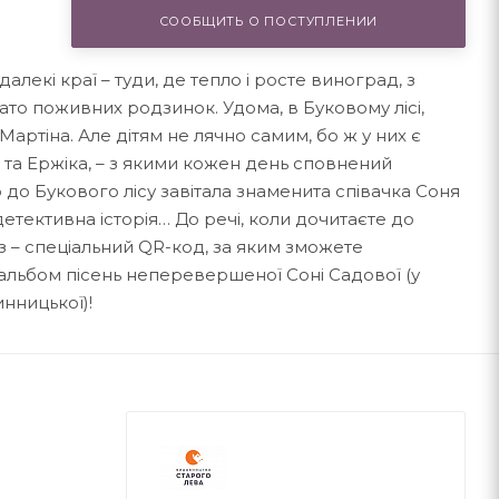
СООБЩИТЬ О ПОСТУПЛЕНИИ
алекі краї – туди, де тепло і росте виноград, з
ато поживних родзинок. Удома, в Буковому лісі,
Мартіна. Але дітям не лячно самим, бо ж у них є
а та Ержіка, – з якими кожен день сповнений
 до Букового лісу завітала знаменита співачка Соня
етективна історія… До речі, коли дочитаєте до
з – спеціальний QR-код, за яким зможете
й альбом пісень неперевершеної Соні Садової (у
нницької)!