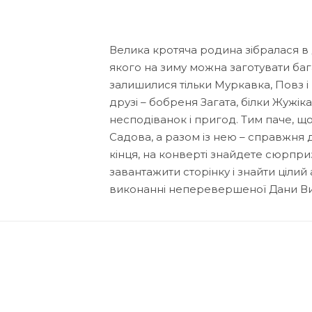
Велика кротяча родина зібралася в д
якого на зиму можна заготувати баг
залишилися тільки Муркавка, Повз і 
друзі – бобреня Загата, білки Жужік
несподіванок і пригод. Тим паче, що
Садова, а разом із нею – справжня д
кінця, на конверті знайдете сюрпри
завантажити сторінку і знайти ціли
виконанні неперевершеної Дани Ви