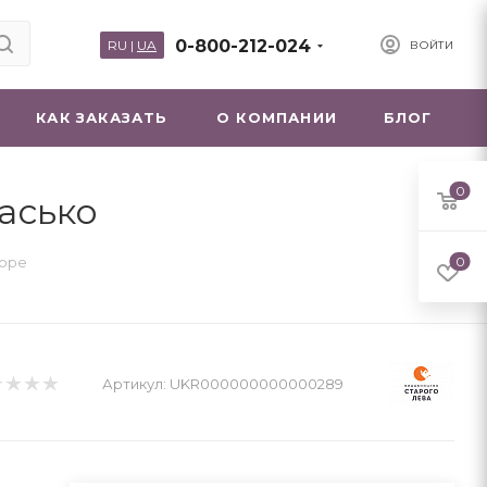
0-800-212-024
RU
|
UA
ВОЙТИ
КАК ЗАКАЗАТЬ
О КОМПАНИИ
БЛОГ
0
асько
море
0
Артикул:
UKR000000000000289