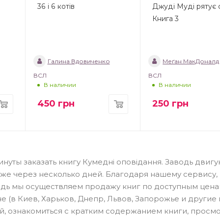
36 і 6 котів
Джуді Муді рятує с
Книга 3
Галина Вдовиченко
Меґан МакДоналд
ВСЛ
ВСЛ
В наличии
В наличии
450
грн
250
грн
уты заказать книгу Кумедні оповідання. Заводь двигун
уже через несколько дней. Благодаря нашему сервису,
едь мы осуществляем продажу книг по доступным цена
 (в Киев, Харьков, Днепр, Львов, Запорожье и другие 
ей, ознакомиться с кратким содержанием книги, просм