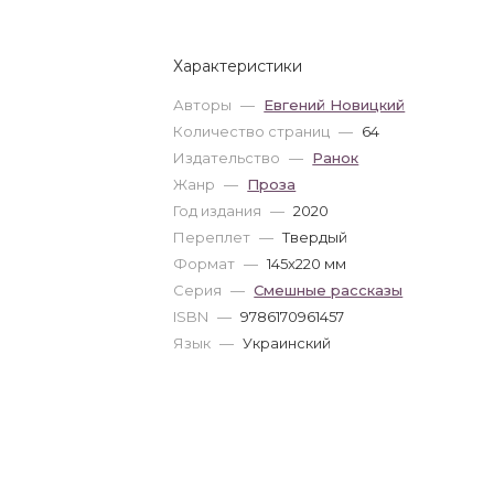
Характеристики
Авторы
—
Евгений Новицкий
Количество страниц
—
64
Издательство
—
Ранок
Жанр
—
Проза
Год издания
—
2020
Переплет
—
Твердый
Формат
—
145x220 мм
Серия
—
Cмешные рассказы
ISBN
—
9786170961457
Язык
—
Украинский