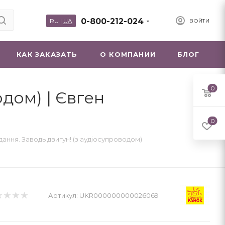
0-800-212-024
RU
|
UA
ВОЙТИ
КАК ЗАКАЗАТЬ
О КОМПАНИИ
БЛОГ
0
одом) | Євген
0
дання. Заводь двигун! (з аудіосупроводом)
Артикул:
UKR000000000026069