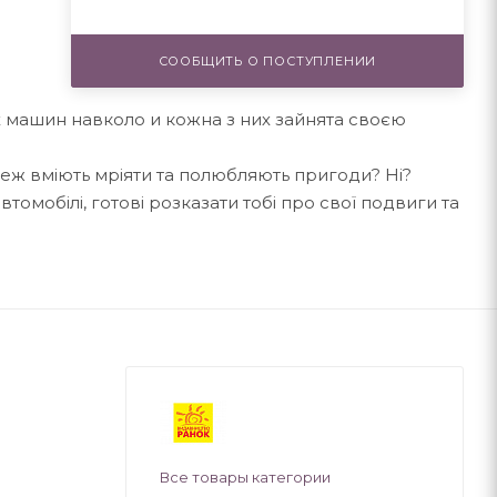
СООБЩИТЬ О ПОСТУПЛЕНИИ
их машин навколо и кожна з них зайнята своєю
теж вміють мріяти та полюбляють пригоди? Ні?
втомобілі, готові розказати тобі про свої подвиги та
Все товары категории