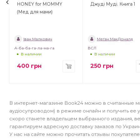
HONEY for MOMMY
Джуді Муді. Книга 1
(Мед для мами)
Іван Малкович
Меґан МакДоналд
А-ба-ба-га-ла-ма-га
ВСЛ
В наличии
В наличии
400
грн
250
грн
В интернет-магазине Book24 можно в считанные мин
аудіосупроводом) в режиме онлайн и получить ее 
скоро станете владельцем выбранного издания, в
гарантируем адресную доставку заказов по Украине
У нас на сайте можно прочитать отзывы покупател