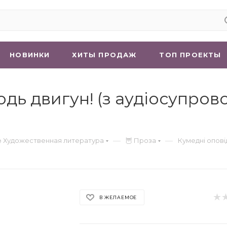
НОВИНКИ
ХИТЫ ПРОДАЖ
ТОП ПРОЕКТЫ
дь двигун! (з аудіосупров
—
—
 Художественная литература
🦉 Проза
Кумедні опові
В ЖЕЛАЕМОЕ