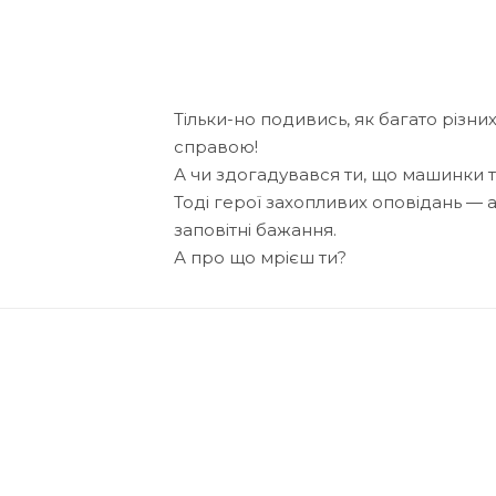
Тільки-но подивись, як багато різн
справою!
А чи здогадувався ти, що машинки 
Тоді герої захопливих оповідань — а
заповітні бажання.
А про що мрієш ти?