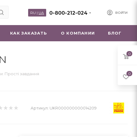
0-800-212-024
RU
|
UA
ВОЙТИ
КАК ЗАКАЗАТЬ
О КОМПАНИИ
БЛОГ
0
ON
и. Прості завдання
0
Артикул:
UKR000000000014209