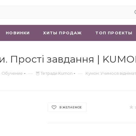
НОВИНКИ
ХИТЫ ПРОДАЖ
ТОП ПРОЕКТЫ
и. Прості завдання | KUM
—
—
 Обучение
🦉 Тетради Kumon
Кумон: Учимося віднімат
В ЖЕЛАЕМОЕ