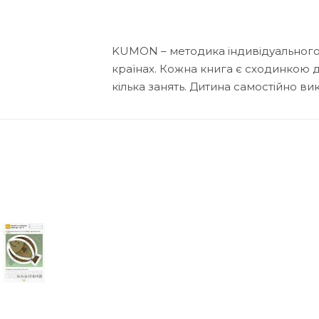
KUMON – методика індивідуального р
країнах. Кожна книга є сходинкою 
кілька занять. Дитина самостійно ви