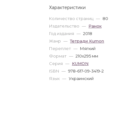
Характеристики
Количество страниц
—
80
Издательство
—
Ранок
Год издания
—
2018
Жанр
—
Тетради Kumon
Переплет
—
Мягкий
Формат
—
210x295 мм
Серия
—
KUMON
ISBN
—
978-617-09-3419-2
Язык
—
Украинский