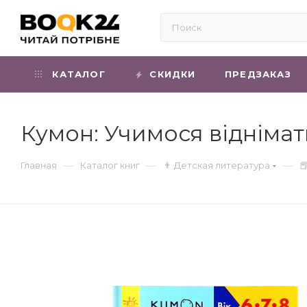
КАТАЛОГ
СКИДКИ
ПРЕДЗАКАЗ
Кумон: Учимося віднімат
—
—
—
Главная
Каталог книг
👨 Детская литература
