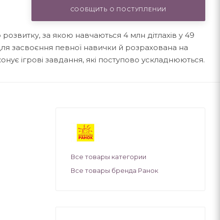
СООБЩИТЬ О ПОСТУПЛЕНИИ
озвитку, за якою навчаються 4 млн дітлахів у 49
для засвоєння певної навички й розрахована на
конує ігрові завдання, які поступово ускладнюються.
Все товары категории
Все товары бренда Ранок