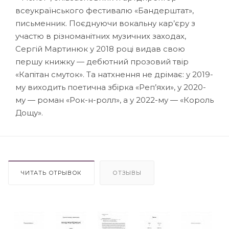
всеукраїнського фестивалю «Бандерштат»,
письменник. Поєднуючи вокальну кар’єру з
участю в різноманітних музичних заходах,
Сергій Мартинюк у 2018 році видав свою
першу книжку — дебютний прозовий твір
«Капітан смуток». Та натхнення не дрімає: у 2019-
му виходить поетична збірка «Реп’яхи», у 2020-
му — роман «Рок-н-ролл», а у 2022-му — «Король
Дощу».
ЧИТАТЬ ОТРЫВОК
ОТЗЫВЫ