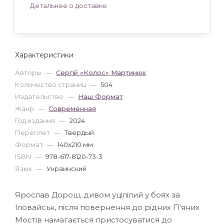
Детальнее о доставке
Характеристики
Авторы
—
Сергій «Колос» Мартинюк
Количество страниц
—
504
Издательство
—
Наш Формат
Жанр
—
Современная
Год издания
—
2024
Переплет
—
Твердый
Формат
—
140x210 мм
ISBN
—
978-617-8120-73-3
Язык
—
Украинский
Ярослав Дорош, дивом уцілілий у боях за
Іловайськ, після повернення до рідних П’яних
Мостів намагається пристосуватися до