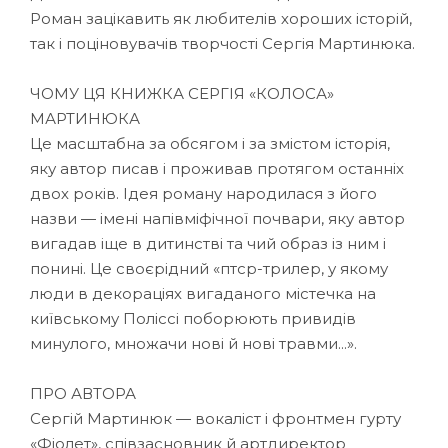
Роман зацікавить як любителів хороших історій,
так і поціновувачів творчості Сергія Мартинюка.
ЧОМУ ЦЯ КНИЖКА СЕРГІЯ «КОЛОСА»
МАРТИНЮКА
Це масштабна за обсягом і за змістом історія,
яку автор писав і проживав протягом останніх
двох років. Ідея роману народилася з його
назви — імені напівміфічної почвари, яку автор
вигадав іще в дитинстві та чий образ із ним і
понині. Це своєрідний «птср-трилер, у якому
люди в декораціях вигаданого містечка на
київському Поліссі поборюють привидів
минулого, множачи нові й нові травми...».
ПРО АВТОРА
Сергій Мартинюк — вокаліст і фронтмен гурту
«Фіолет», співзасновник й артдиректор