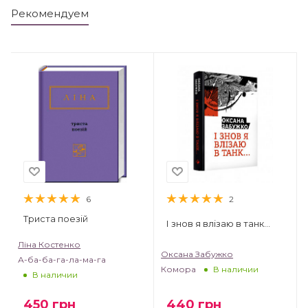
Рекомендуем
6
2
Триста поезій
І знов я влізаю в танк…
Ліна Костенко
Оксана Забужко
А-ба-ба-га-ла-ма-га
Комора
В наличии
В наличии
450
грн
440
грн