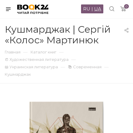
0
RU
|
UA
Кушмарджак | Сергій
«Колос» Мартинюк
—
—
Главная
Каталог книг
—
📒 Художественная литература
—
—
📖 Украинская литература
📚 Современная
Кушмарджак