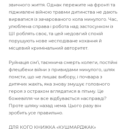
звичного життя. Однак пережите на фронті та
підживлені війною травми дитинства не дають
вирватися із зачарованого кола минулого. Час,
улюблена справа і робота над застосунком із
ШІ роблять своє, та цей недовгий спокій
порушують нове несподіване кохання й
місцевий кримінальний авторитет.
Руйнація сім’ї, таємнича смерть колеги, постійні
флешбеки війни з привидами минулого, шлях
помсти, що не лишає вибору, і почвара з
дитячих жахіть, яка знову змушує головного
героя з острахом вглядатися в пітьму. Це
божевілля чи все відбувається насправді?
Проте шляху назад нема. Цього разу він
зробить усе правильно.
ДЛЯ КОГО КНИЖКА «КУШМАРДЖАК»