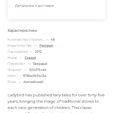
Детальнее о доставке
Характеристики
Количество страниц
—
46
Издательство
—
Penguin
Год издания
—
2012
Жанр
—
Сказки
Переплет
—
Твердый
Формат
—
120x175 мм
ISBN
—
9781409314134
Язык
—
Английский
Ladybird has published fairy tales for over forty-five
years, bringing the magic of traditional stories to
each new generation of children. This classic