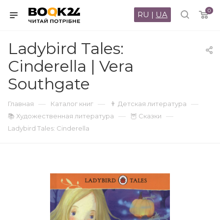
0
RU
|
UA
Ladybird Tales:
Cinderella | Vera
Southgate
—
—
—
Главная
Каталог книг
👨 Детская литература
—
—
📚 Художественная литература
🦉 Сказки
Ladybird Tales: Cinderella