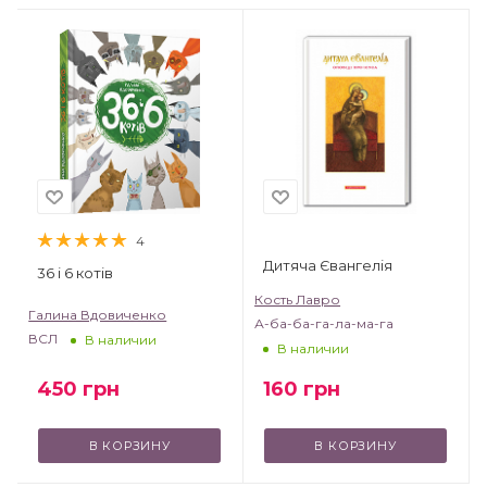
4
Дитяча Євангелія
36 і 6 котів
Кость Лавро
Галина Вдовиченко
А-ба-ба-га-ла-ма-га
ВСЛ
В наличии
В наличии
450
грн
160
грн
В КОРЗИНУ
В КОРЗИНУ