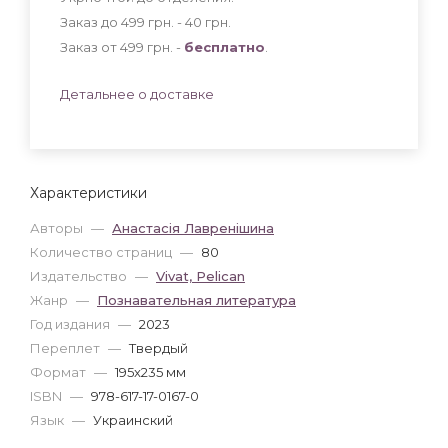
Заказ до 499 грн. - 40
грн
.
Заказ от 499 грн. -
бесплатно
.
Детальнее о доставке
Характеристики
Авторы
—
Анастасія Лавренішина
Количество страниц
—
80
Издательство
—
Vivat, Pelican
Жанр
—
Познавательная литература
Год издания
—
2023
Переплет
—
Твердый
Формат
—
195x235 мм
ISBN
—
978-617-17-0167-0
Язык
—
Украинский