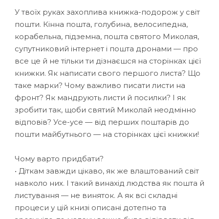
У твоїх руках захоплива книжка-подорож у світ
пошти. Кінна пошта, голубина, велосипедна,
корабельна, підземна, пошта святого Миколая,
супутниковий інтернет і пошта дронами — про
все це й не тільки ти дізнаєшся на сторінках цієї
книжки. Як написати свого першого листа? Що
таке марки? Чому важливо писати листи на
фронт? Як мандрують листи й посилки? І як
зробити так, щоби святий Миколай неодмінно
відповів? Усе-усе — від перших поштарів до
пошти майбутнього — на сторінках цієї книжки!
Чому варто придбати?
• Діткам завжди цікаво, як же влаштований світ
навколо них. І такий винахід людства як пошта й
листування — не виняток. А як всі складні
процеси у цій книзі описані дотепно та