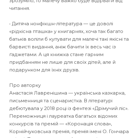
зрозуміло, то малечу важко буде відірвати від
читання.
• Дитяча нонфікшн-література — це доволі
«рідкісна пташка» у книгарнях, хоча так багато
батьків воліли б купувати для малечі такі якісні та
барвисті видання, аніж бачити їх весь час із
ґаджетами. А ця книжка стане гарним
придбанням не лише для своїх дітей, але й
подарунком для їхніх друзів.
Про авторку
Анастасія Лавренішина — українська казкарка,
письменниця та сценаристка. В літературі
дебютувала у 2018 році із фентезі «Дрімучий ліс».
Переможниця і лауреатка багатьох відомих
конкурсів та премій — «Коронація слова»,
Корнійчуковська премія, премія імені О. Гончара