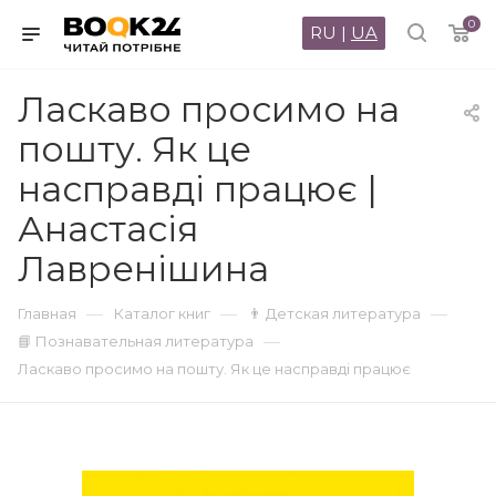
0
RU
|
UA
Ласкаво просимо на
пошту. Як це
насправді працює |
Анастасія
Лавренішина
—
—
—
Главная
Каталог книг
👨 Детская литература
—
📘 Познавательная литература
Ласкаво просимо на пошту. Як це насправді працює