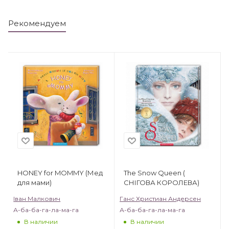
Рекомендуем
HONEY for MOMMY (Мед
The Snow Queen (
для мами)
CНІГОВА КОРОЛЕВА)
Іван Малкович
Ганс Христиан Андерсен
А-ба-ба-га-ла-ма-га
А-ба-ба-га-ла-ма-га
В наличии
В наличии