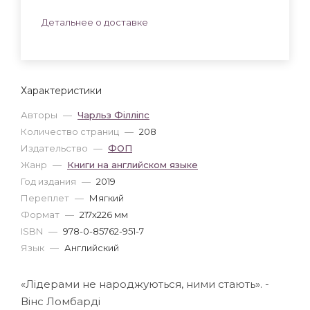
Детальнее о доставке
Характеристики
Авторы
—
Чарльз Філліпс
Количество страниц
—
208
Издательство
—
ФОП
Жанр
—
Книги на английском языке
Год издания
—
2019
Переплет
—
Мягкий
Формат
—
217x226 мм
ISBN
—
978-0-85762-951-7
Язык
—
Английский
«Лідерами не народжуються, ними стають». -
Вінс Ломбарді