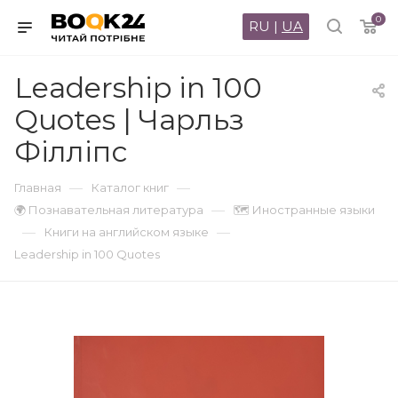
0
RU
|
UA
Leadership in 100
Quotes | Чарльз
Філліпс
—
—
Главная
Каталог книг
—
🌍 Познавательная литература
🗺 Иностранные языки
—
—
Книги на английском языке
Leadership in 100 Quotes