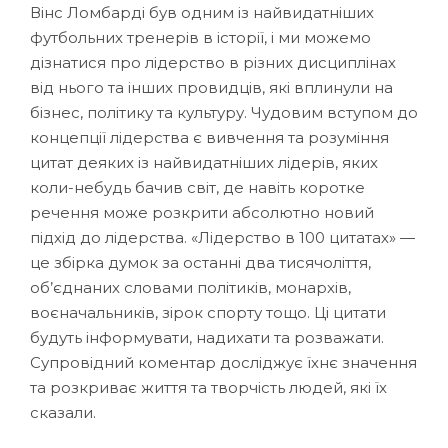
Вінс Ломбарді був одним із найвидатніших
футбольних тренерів в історії, і ми можемо
дізнатися про лідерство в різних дисциплінах
від нього та інших провидців, які вплинули на
бізнес, політику та культуру. Чудовим вступом до
концепції лідерства є вивчення та розуміння
цитат деяких із найвидатніших лідерів, яких
коли-небудь бачив світ, де навіть коротке
речення може розкрити абсолютно новий
підхід до лідерства. «Лідерство в 100 цитатах» —
це збірка думок за останні два тисячоліття,
об’єднаних словами політиків, монархів,
воєначальників, зірок спорту тощо. Ці цитати
будуть інформувати, надихати та розважати.
Супровідний коментар досліджує їхнє значення
та розкриває життя та творчість людей, які їх
сказали.