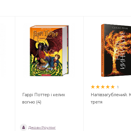
1
Гаррі Поттер і келих
Напівзагублений. 
вогню (4)
третя
Джоан Роулінг