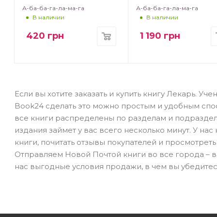
А-ба-ба-га-ла-ма-га
А-ба-ба-га-ла-ма-га
В наличии
В наличии
420
грн
1 190
грн
Если вы хотите заказать и купить книгу Лекарь. Уч
Book24 сделать это можно простым и удобным спо
все книги распределены по разделам и подраздела
издания займет у вас всего несколько минут. У на
книги, почитать отзывы покупателей и просмотреть
Отправляем Новой Почтой книги во все города – в К
нас выгодные условия продажи, в чем вы убедите