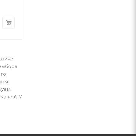
А-ба-ба-га-ла-ма-га
А-ба-ба-га-ла-ма-г
В наличии
В наличии
400
грн
460
грн
газине
 выбора
ого
нием
руем.
5 дней. У