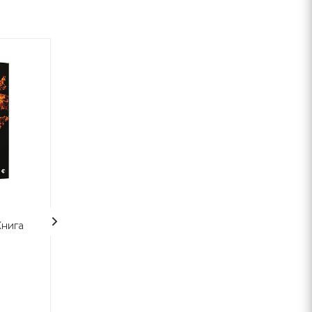
Книга
Гаррі Поттер і таємна
Гаррі Поттер і 
кімната (2)
Фенікса
Джоан Роулінг
Джоан Роулінг