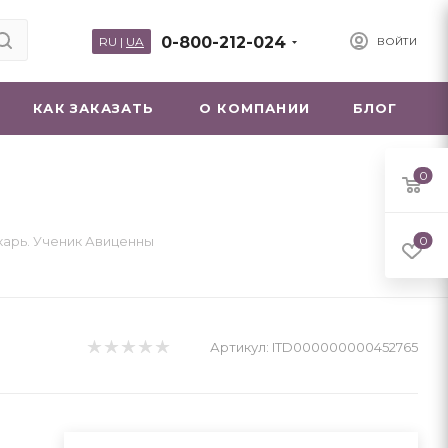
0-800-212-024
RU
|
UA
ВОЙТИ
КАК ЗАКАЗАТЬ
О КОМПАНИИ
БЛОГ
0
карь. Ученик Авиценны
0
Артикул:
ITD000000000452765