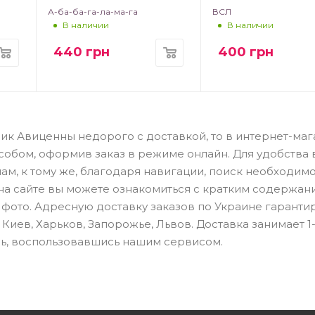
А-ба-ба-га-ла-ма-га
ВСЛ
В наличии
В наличии
440
грн
400
грн
еник Авиценны недорого с доставкой, то в интернет-ма
собом, оформив заказ в режиме онлайн. Для удобства
м, к тому же, благодаря навигации, поиск необходим
с на сайте вы можете ознакомиться с кратким содержа
 фото. Адресную доставку заказов по Украине гаранти
иев, Харьков, Запорожье, Львов. Доставка занимает 1-
сь, воспользовавшись нашим сервисом.