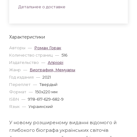
Детальнее о доставке
Характеристики
Авторы
—
Роман Горак
Количество страниц
—
516
Издательство
—
Апріорі
Жанр
—
Биография, Мемуары
Год издания
—
2021
Переплет
—
Твердый
Формат
—
150x220 мм
ISBN
—
978-617-629-682-9
Язык
—
Украинский
У новому розширеному виданні відомого й
глибокого біографа українських світочів