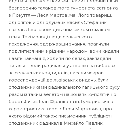
йдеться про нелегкий життєвий і творчий шлях
безперечно талановитого гумориста-сатирика
з Покуття — Леся Мартовича. Його товариш,
одноліток й однодумець Василь Стефаник
назвав Леся своїм дитячим сміхом і смаком
генія. Такі молоді люди селянського
походження, одержавши знання, прагнули
поділитися ним з рідним народом: вони кидали
навіть навчання, ходили по селах, закладали
читальні, вели радикальну агітацію на виборах
за селянських кандидатів, писали яскраві
кореспонденції до львівських видань, були
сподвижниками радикального галицького руху
разом із таким велетом національно-політичної
боротьби, як Іван Франко та ін. Гумористична
характеристика творів Леся Мартовича, про
якого відомий також письменник, публіцист і
сподвижник радикалів Михайло Павлик,