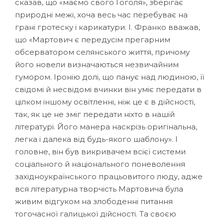
сказав, що «маємо свого Гоголя», зберігає
природні межі, хоча весь час перебуває на
грані гротеску і карикатури. І. Франко вважав,
що «Мартович є передусім прегарним
обсерватором селянського життя, причому
його новели визначаються незвичайним
гумором. Іронію долі, що панує над людиною, її
свідомі й несвідомі вчинки він уміє передати в
цілком іншому освітленні, ніж це є в дійсності,
так, як це не зміг передати ніхто в нашій
літературі. Його манера наскрізь оригінальна,
легка і далека від будь-якого шаблону». І
головне, він був викривачем всієї системи
соціального й національного поневолення
західноукраїнського працьовитого люду, адже
вся літературна творчість Мартовича була
живим відгуком на злободенні питання
тогочасної галицької дійсності. Та своєю