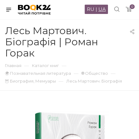
0
RU
|
UA
Лесь Мартович.
Біографія | Роман
Горак
—
—
Главная
Каталог книг
—
—
🌍 Познавательная литература
🌐 Общество
—
🦉 Биография, Мемуары
Лесь Мартович. Біографія