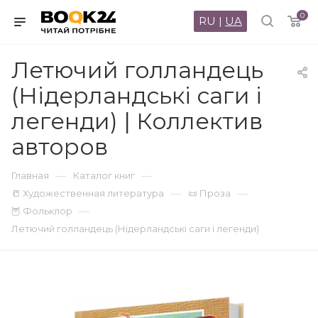
0
RU
|
UA
Летючий голландець
(Нідерландські саги і
легенди) | Коллектив
авторов
—
—
Главная
Каталог книг
—
—
📒 Художественная литература
📜 Проза
—
🦉 Фольклор
Летючий голландець (Нідерландські саги і легенди)