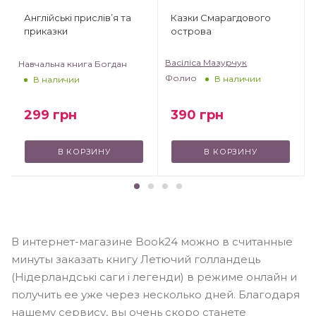
Англійські прислів’я та
Казки Смарагдового
приказки
острова
Васіліса Мазурчук
Навчальна книга Богдан
Фолио
В наличии
В наличии
299
грн
390
грн
В КОРЗИНУ
В КОРЗИНУ
В интернет-магазине Book24 можно в считанные
минуты заказать книгу Летючий голландець
(Нідерландські саги і легенди) в режиме онлайн и
получить ее уже через несколько дней. Благодаря
нашему сервису, вы очень скоро станете