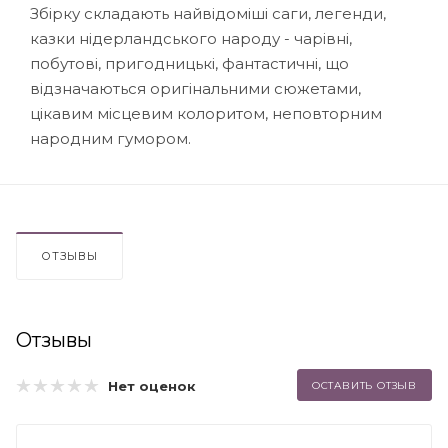
Збірку складають найвідоміші саги, легенди,
казки нідерландського народу - чарівні,
побутові, пригодницькі, фантастичні, що
відзначаються оригінальними сюжетами,
цікавим місцевим колоритом, неповторним
народним гумором.
ОТЗЫВЫ
Отзывы
Нет оценок
ОСТАВИТЬ ОТЗЫВ