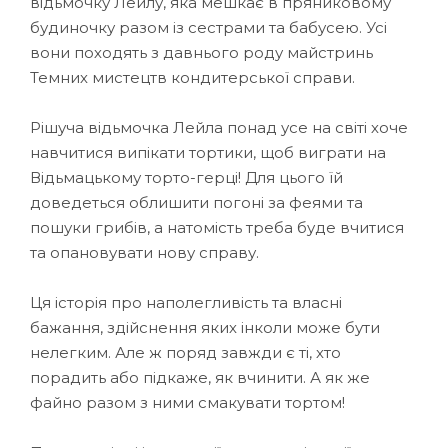
відьмочку Лейлу, яка мешкає в пряниковому
будиночку разом із сестрами та бабусею. Усі
вони походять з давнього роду майстринь
Темних мистецтв кондитерської справи.
Рішуча відьмочка Лейла понад усе на світі хоче
навчитися випікати тортики, щоб виграти на
Відьмацькому торто-герці! Для цього їй
доведеться облишити погоні за феями та
пошуки грибів, а натомість треба буде вчитися
та опановувати нову справу.
Ця історія про наполегливість та власні
бажання, здійснення яких інколи може бути
нелегким. Але ж поряд завжди є ті, хто
порадить або підкаже, як вчинити. А як же
файно разом з ними смакувати тортом!