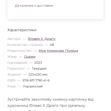
Детальнее о доставке
Характеристики
Авторы
—
Флавія З. Драґо
Количество страниц
—
48
Издательство
—
Моя Книжкова Полиця
Жанр
—
Сказки
Год издания
—
2023
Переплет
—
Твердый
Формат
—
220x250 мм
ISBN
—
978-617-7781-41-6
Язык
—
Украинский
Зустрічайте захопливу книжку-картинку від
художниці Флавії З. Драґо про ідеальну