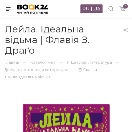
0
RU
|
UA
Лейла. Ідеальна
відьма | Флавія З.
Драґо
—
—
—
Главная
Каталог книг
👨 Детская литература
—
—
📚 Художественная литература
🦉 Сказки
Лейла. Ідеальна відьма