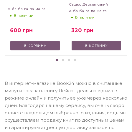
Сашко Дерманський
А-ба-ба-га-ла-ма-га
А-ба-ба-га-ла-ма-га
В наличии
В наличии
320
грн
600
грн
В КОРЗИНУ
В КОРЗИНУ
В интернет-магазине Book24 можно в считанные
минуты заказать книгу Лейла. Ідеальна відьма в
режиме онлайн и получить ее уже через несколько
дней. Благодаря нашему сервису, вы очень скоро
станете владельцем выбранного издания, ведь мы
осуществляем продажу книг по доступным ценам
и гарантируем адресную доставку заказов по