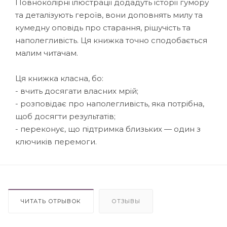
Повноколірні ілюстрації додадуть історії гумору
та деталізують героїв, вони доповнять милу та
кумедну оповідь про старання, рішучість та
наполегливість. Ця книжка точно сподобається
малим читачам.
Ця книжка класна, бо:
- вчить досягати власних мрій;
- розповідає про наполегливість, яка потрібна,
щоб досягти результатів;
- переконує, що підтримка близьких — один з
ключиків перемоги.
ЧИТАТЬ ОТРЫВОК
ОТЗЫВЫ