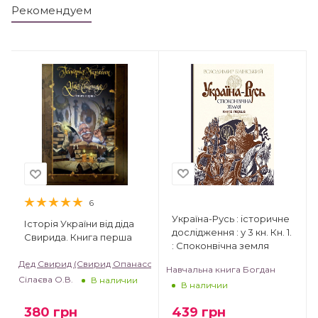
Рекомендуем
6
Україна-Русь : історичне
Історія України від діда
дослідження : у 3 кн. Кн. 1.
Свирида. Книга перша
: Споконвічна земля
Дед Свирид (Свирид Опанасович)
Навчальна книга Богдан
Сілаєва О.В.
В наличии
В наличии
380
грн
439
грн