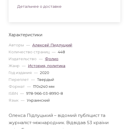
Детальнее о доставке
Характеристики
Авторы
—
Алексей Пидлуцкий
Количество страниц
—
448
Издательство
—
Фолио
Жанр
—
История, политика
Год издания
—
2020
Переплет
—
Твердый
Формат
—
170x240 мм
ISBN
—
978-966-03-8990-8
Язык
—
Украинский
Олекса Підлуцький – відомий публіцист та
журналіст-міжнародник. Відвідав 53 країни