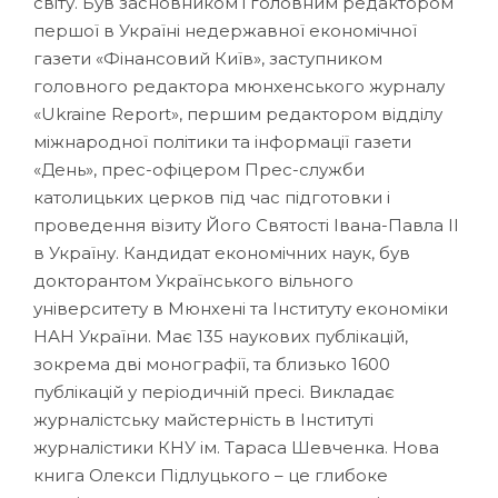
світу. Був засновником і головним редактором
першої в Україні недержавної економічної
газети «Фінансовий Київ», заступником
головного редактора мюнхенського журналу
«Ukraine Report», першим редактором відділу
міжнародної політики та інформації газети
«День», прес-офіцером Прес-служби
католицьких церков під час підготовки і
проведення візиту Його Святості Івана-Павла ІІ
в Україну. Кандидат економічних наук, був
докторантом Українського вільного
університету в Мюнхені та Інституту економіки
НАН України. Має 135 наукових публікацій,
зокрема дві монографії, та близько 1600
публікацій у періодичній пресі. Викладає
журналістську майстерність в Інституті
журналістики КНУ ім. Тараса Шевченка. Нова
книга Олекси Підлуцького – це глибоке