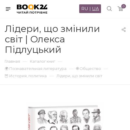
0
RU
|
UA
Лідери, що змінили
світ | Олекса
Підлуцький
—
—
Главная
Каталог книг
—
—
🌍 Познавательная литература
🌐 Общество
—
🦉 История, политика
Лідери, що змінили світ