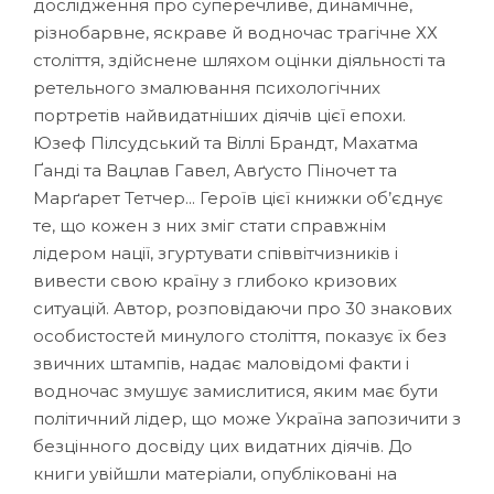
дослідження про суперечливе, динамічне,
різнобарвне, яскраве й водночас трагічне ХХ
століття, здійснене шляхом оцінки діяльності та
ретельного змалювання психологічних
портретів найвидатніших діячів цієї епохи.
Юзеф Пілсудський та Віллі Брандт, Махатма
Ґанді та Вацлав Гавел, Авґусто Піночет та
Марґарет Тетчер... Героїв цієї книжки об’єднує
те, що кожен з них зміг стати справжнім
лідером нації, згуртувати співвітчизників і
вивести свою країну з глибоко кризових
ситуацій. Автор, розповідаючи про 30 знакових
особистостей минулого століття, показує їх без
звичних штампів, надає маловідомі факти і
водночас змушує замислитися, яким має бути
політичний лідер, що може Україна запозичити з
безцінного досвіду цих видатних діячів. До
книги увійшли матеріали, опубліковані на