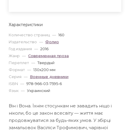
Характеристики
Количество страниц
—
160
Издательство
—
Фолио
Год издания
—
2016
Жанр
—
Современная проза
Переплет
—
Твердый
Формат
—
130x200 мм
Серия
—
Военные дневники
ISBN
—
978-966-03-7595-6
Язык
—
Украинский
Він і Вона. Їхнім стосункам не завадить ніщо і
ніколи, бо це закон всесвіту — життя має
продовжуватися за будь-яких умов. У збірці
замальовок Васіліси Трофимович, чарівної