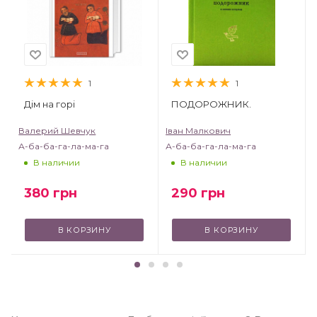
1
1
Дім на горі
ПОДОРОЖНИК.
Валерий Шевчук
Іван Малкович
А-ба-ба-га-ла-ма-га
А-ба-ба-га-ла-ма-га
В наличии
В наличии
380
грн
290
грн
В КОРЗИНУ
В КОРЗИНУ