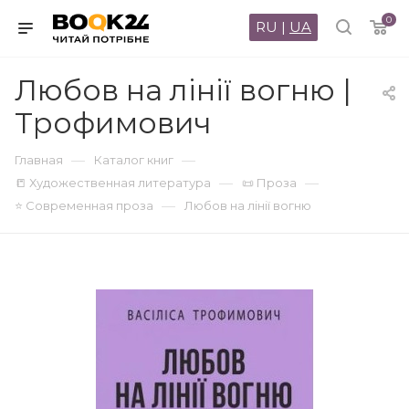
0
RU
|
UA
Любов на лінії вогню |
Трофимович
—
—
Главная
Каталог книг
—
—
📒 Художественная литература
📜 Проза
—
⭐ Современная проза
Любов на лінії вогню