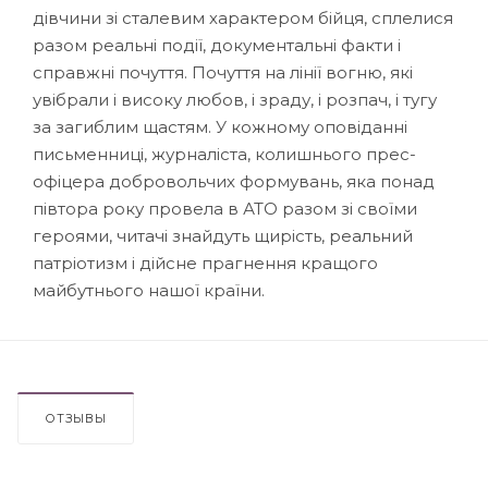
дівчини зі сталевим характером бійця, сплелися
разом реальні події, документальні факти і
справжні почуття. Почуття на лінії вогню, які
увібрали і високу любов, і зраду, і розпач, і тугу
за загиблим щастям. У кожному оповіданні
письменниці, журналіста, колишнього прес-
офіцера добровольчих формувань, яка понад
півтора року провела в АТО разом зі своїми
героями, читачі знайдуть щирість, реальний
патріотизм і дійсне прагнення кращого
майбутнього нашої країни.
ОТЗЫВЫ