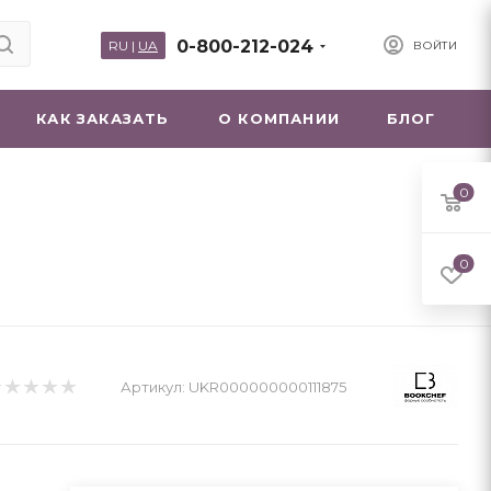
0-800-212-024
RU
|
UA
ВОЙТИ
КАК ЗАКАЗАТЬ
О КОМПАНИИ
БЛОГ
0
0
Артикул:
UKR000000000111875