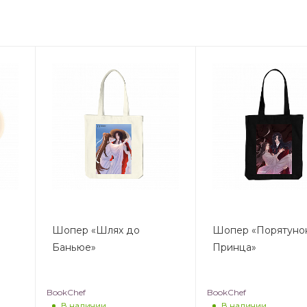
Шопер «Шлях до
Шопер «Порятуно
Баньюе»
Принца»
BookChef
BookChef
В наличии
В наличии