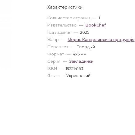
Характеристики
Количество страниц
—
1
Издательство
—
BookChef
Год издания
—
2025
Жанр
—
Мерчі. Канцелярська продукція
Переплет
—
Твердый
Формат
—
4x5 мм
Серия
—
Закладинки
ISBN
—
192214163
Язык
—
Украинский