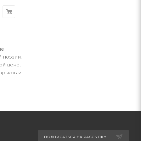
250
грн
250
грн
ие
 поэзии.
ой цене,
арьков и
ПОДПИСАТЬСЯ НА РАССЫЛКУ