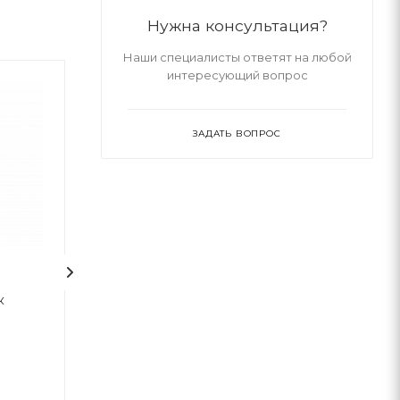
Нужна консультация?
Наши специалисты ответят на любой
интересующий вопрос
ЗАДАТЬ ВОПРОС
к
Шопер "Українська
Шопер "Благос
мотанка"
Небесного Уряд
BookChef
BookChef
В наличии
В наличии