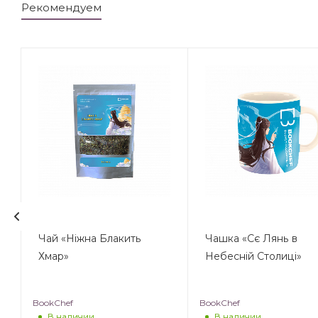
Рекомендуем
Чай «Ніжна Блакить
Чашка «Сє Лянь в
Хмар»
Небесній Столиці»
BookChef
BookChef
В наличии
В наличии