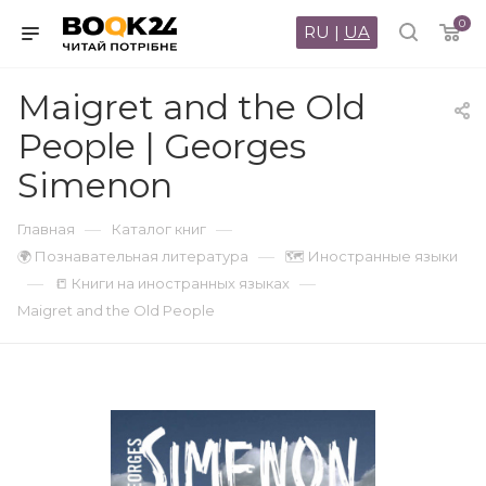
0
RU
|
UA
Maigret and the Old
People | Georges
Simenon
—
—
Главная
Каталог книг
—
🌍 Познавательная литература
🗺 Иностранные языки
—
—
📒 Книги на иностранных языках
Maigret and the Old People