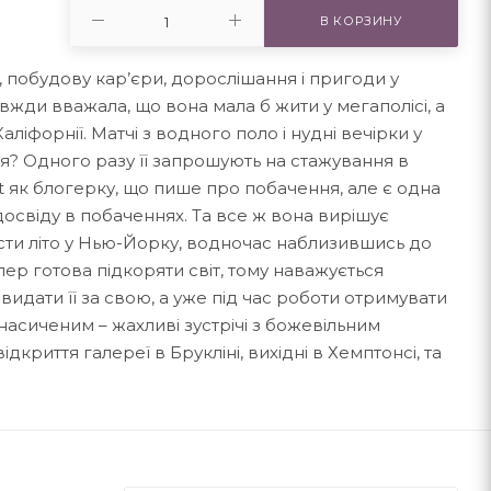
В КОРЗИНУ
 побудову кар’єри, дорослішання і пригоди у
вжди вважала, що вона мала б жити у мегаполісі, а
Каліфорнії. Матчі з водного поло і нудні вечірки у
ття? Одного разу її запрошують на стажування в
ft як блогерку, що пише про побачення, але є одна
освіду в побаченнях. Та все ж вона вирішує
сти літо у Нью-Йорку, водночас наблизившись до
пер готова підкоряти світ, тому наважується
 видати її за свою, а уже під час роботи отримувати
насиченим – жахливі зустрічі з божевільним
криття галереї в Брукліні, вихідні в Хемптонсі, та