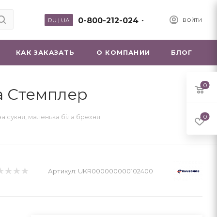
0-800-212-024
RU
|
UA
ВОЙТИ
КАК ЗАКАЗАТЬ
О КОМПАНИИ
БЛОГ
0
ра Стемплер
а сукня, маленька біла брехня
0
Артикул:
UKR000000000102400