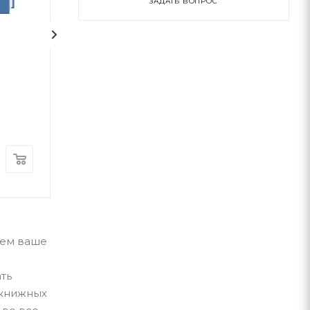
ЗАДАТЬ ВОПРОС
1
На срібнім березі
НЕБОРАК. ЛІТ
ГОЛОВА
Николай Степанович Винграновский
Виктор Небор
А-ба-ба-га-ла-ма-га
А-ба-ба-га-ла-ма-г
В наличии
В наличии
370
грн
300
грн
аем ваше
ть
 книжных