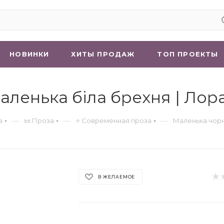
НОВИНКИ
ХИТЫ ПРОДАЖ
ТОП ПРОЕКТЫ
аленька біла брехня | Ло
—
—
—
а
📜 Проза
⭐ Современная проза
Маленька чорн
В ЖЕЛАЕМОЕ