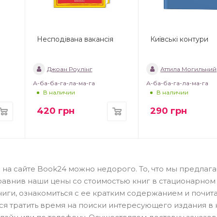
Несподівана вакансія
Київські контури
Джоан Роулінг
Аттила Могильний
А-ба-ба-га-ла-ма-га
А-ба-ба-га-ла-ма-га
В наличии
В наличии
420
грн
290
грн
я на сайте Book24 можно недорого. То, что мы предлаг
сравнив наши цены со стоимостью книг в стационарном
ниги, ознакомиться с ее кратким содержанием и почита
тся тратить время на поиски интересующего издания в