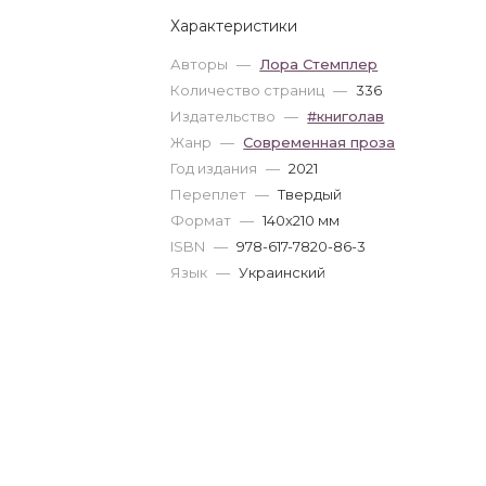
Характеристики
Авторы
—
Лора Стемплер
Количество страниц
—
336
Издательство
—
#книголав
Жанр
—
Современная проза
Год издания
—
2021
Переплет
—
Твердый
Формат
—
140x210 мм
ISBN
—
978-617-7820-86-3
Язык
—
Украинский