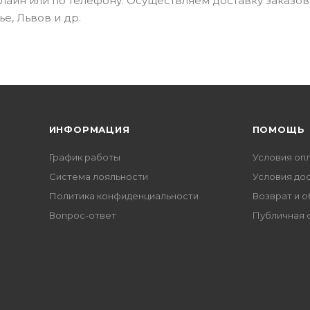
нлайн или по телефону. Осуществляем доставку заказов
е, Львов и др.
ИНФОРМАЦИЯ
ПОМОЩЬ
График работы
Условия оп
Система лояльности
Условия до
Политика конфиденциальности
Возврат и 
Вопрос-ответ
Публичная 