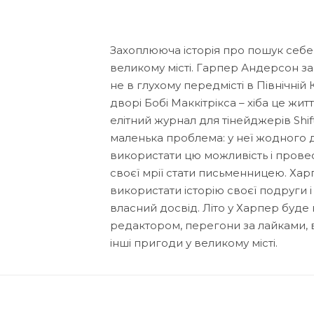
Захоплююча історія про пошук себе,
великому місті. Гарпер Андерсон за
не в глухому передмісті в Північній 
дворі Бобі Маккітрікса – хіба це жи
елітний журнал для тінейджерів Shi
маленька проблема: у неї жодного д
використати цю можливість і прове
своєї мрії стати письменницею. Хар
використати історію своєї подруги і
власний досвід. Літо у Харпер буде 
редактором, перегони за лайками, від
інші пригоди у великому місті.