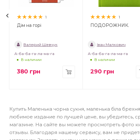
1
1
Дім на горі
ПОДОРОЖНИК.
Валерий Шевчук
Іван Малкович
А-ба-ба-га-ла-ма-га
А-ба-ба-га-ла-ма-га
В наличии
В наличии
380
грн
290
грн
Купить Маленька чорна сукня, маленька біла брехн
любимое издание по лучшей цене, вы убедитесь, 
магазине. На сайте вы можете просмотреть фото к
отзывы. Благодаря нашему сервису, вам не приде