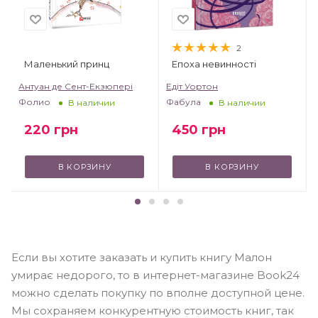
2
Маленький принц
Епоха невинності
т
Антуан де Сент-Екзюпері
Едіт Уортон
Фолио
Фабула
В наличии
В наличии
220
грн
450
грн
В КОРЗИНУ
В КОРЗИНУ
Если вы хотите заказать и купить книгу Малон
умирає недорого, то в интернет-магазине Book24
можно сделать покупку по вполне доступной цене.
Мы сохраняем конкурентную стоимость книг, так