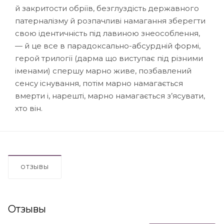
й закритости обріїв, безглуздість державного
патерналізму й розпачливі намагання зберегти
свою ідентичність під лавиною знеособлення,
— й це все в парадоксально-абсурдній формі,
герой трилогії (дарма що виступає під різними
іменами) спершу марно живе, позбавлений
сенсу існування, потім марно намагається
вмерти і, нарешті, марно намагається з’ясувати,
хто він.
ОТЗЫВЫ
Отзывы