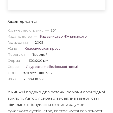
Характеристики
Количество страниц
—
264
Издательство
—
Видавництво Жупанського
Год издания
—
2009
Жанр
—
Классическая проза
Переплет
—
Твердый
Формат
—
130x200 мм
Серия
—
Лауреати Нобелівської преміі
ISBN
—
978-966-8118-64-7
Язык
—
Украинский
У книжці подано два останні романи своєрідної
трилогії. Автор яскраво висвітлив мізерність і
нікчемність існування людини за умов
сучасного суспільства, гостре чуття самотности