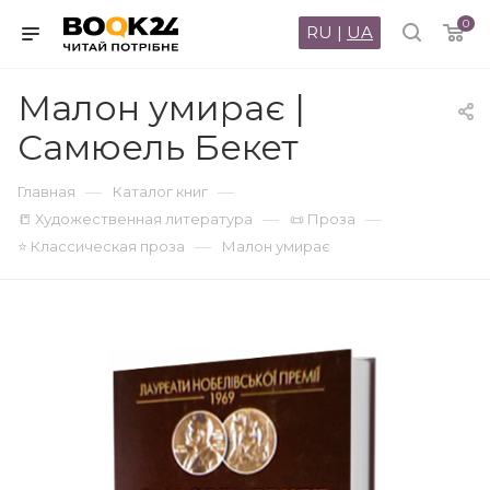
0
RU
|
UA
Малон умирає |
Самюель Бекет
—
—
Главная
Каталог книг
—
—
📒 Художественная литература
📜 Проза
—
⭐ Классическая проза
Малон умирає