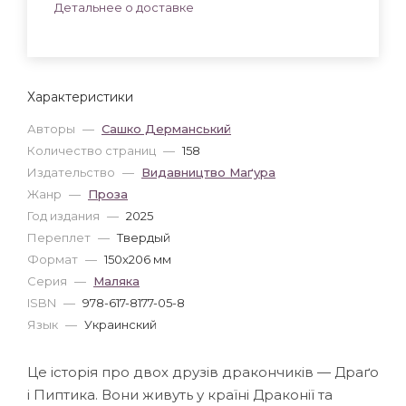
Детальнее о доставке
Характеристики
Авторы
—
Сашко Дерманський
Количество страниц
—
158
Издательство
—
Видавництво Маґура
Жанр
—
Проза
Год издания
—
2025
Переплет
—
Твердый
Формат
—
150x206 мм
Серия
—
Маляка
ISBN
—
978-617-8177-05-8
Язык
—
Украинский
Це історія про двох друзів дракончиків — Драґо
і Пиптика. Вони живуть у країні Драконії та