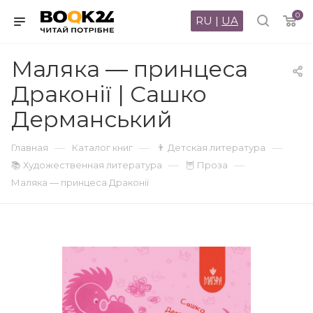
0
RU
|
UA
Маляка — принцеса
Драконії | Сашко
Дерманський
—
—
—
Главная
Каталог книг
👨 Детская литература
—
—
📚 Художественная литература
🦉 Проза
Маляка — принцеса Драконії