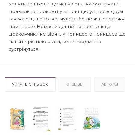
ходять до школи, де навчають... як розпізнати і
правильно проковтнути принцесу. Проте друзі
вважають, що то все нудота, бо де ж ті справжні
принцеси? Немає їх давно. Та навіть якщо
дракончики не вірять у принцес, а принцеса ще
тільки мріє нею стати, вони неодмінно
зустрінуться.
ЧИТАТЬ ОТРЫВОК
ОТЗЫВЫ
АВТОРЫ