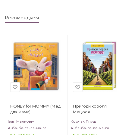
Рекомендуем
HONEY for MOMMY (Мед
Пригоди короля
для мами)
Мацюся
Іван Малкович
Корчак Януш
А-ба-ба-га-ла-ма-га
А-ба-ба-га-ла-ма-га
В наличии
В наличии