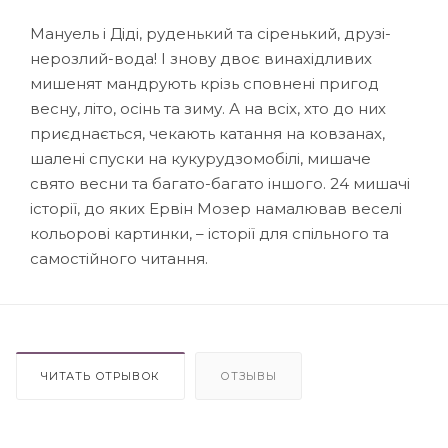
Мануель і Діді, руденький та сіренький, друзі-
нерозлий-вода! І знову двоє винахідливих
мишенят мандрують крізь сповнені пригод
весну, літо, осінь та зиму. А на всіх, хто до них
приєднається, чекають катання на ковзанах,
шалені спуски на кукурудзомобілі, мишаче
свято весни та багато-багато іншого. 24 мишачі
історії, до яких Ервін Мозер намалював веселі
кольорові картинки, – історії для спільного та
самостійного читання.
ЧИТАТЬ ОТРЫВОК
ОТЗЫВЫ