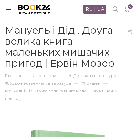
0
RU
|
UA
Мануель і Діді. Друга
велика книга
маленьких мишачих
пригод | Ервін Мозер
—
—
—
Главная
Каталог книг
👨 Детская литература
—
—
📚 Художественная литература
🦉 Сказки
Мануель і Діді. Друга велика книга маленьких мишачих
пригод