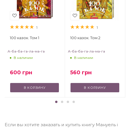
1
1
100 казок. Том 1
100 казок. Том 2
А-ба-ба-га-ла-ма-га
А-ба-ба-га-ла-ма-га
В наличии
В наличии
600
грн
560
грн
В КОРЗИНУ
В КОРЗИНУ
Если вы хотите заказать и купить книгу Мануель і