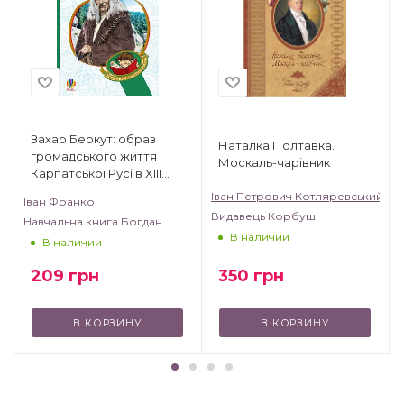
Захар Беркут: образ
Наталка Полтавка.
громадського життя
Москаль-чарівник
Карпатської Русі в XIII
віці: історична повість
Іван Петрович Котляревський
Іван Франко
Видавець Корбуш
Навчальна книга Богдан
В наличии
В наличии
350
грн
209
грн
В КОРЗИНУ
В КОРЗИНУ