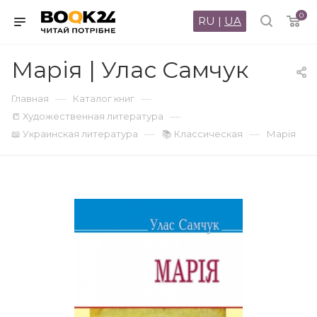
0
RU
|
UA
Марія | Улас Самчук
—
—
Главная
Каталог книг
—
📒 Художественная литература
—
—
📖 Украинская литература
📚 Классическая
Марія