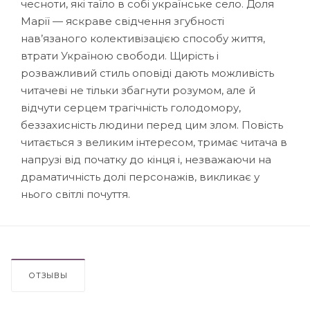
чесноти, які таїло в собі українське село. Доля
Марії — яскраве свідчення згубності
нав’язаного колекти­візацією способу життя,
втрати Україною свободи. Щирість і
розважливий стиль оповіді дають можливість
читачеві не тільки збагнути розумом, але й
відчути серцем трагічність голодомору,
беззахисність людини перед цим злом. Повість
читається з великим інтересом, тримає читача в
напрузі від початку до кінця і, незважаючи на
драматичність долі персонажів, викликає у
нього світлі почуття.
ОТЗЫВЫ