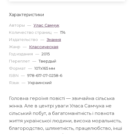
Характеристики
Авторы
—
Улас Самчук
Количество страниц
—
174
Издательство
—
Знання
Жанр
—
Классическая
Год издания
—
2015
Переплет
—
Твердый
Формат
—
107x165 мм
ISBN
—
978-617-07-0258-6
Язык
—
Украинский
Головна героїня повісті — звичайна сільська
жінка. Але в центрі уваги Уласа Самчука не
сільський побут, а багатоманітність і повнота
життя української людини, висока моральність,
благородство, шляхетність, працелюбство, інші