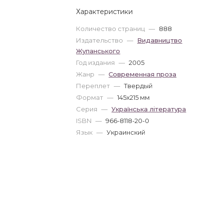
Характеристики
Количество страниц
—
888
Издательство
—
Видавництво
Жупанського
Год издания
—
2005
Жанр
—
Современная проза
Переплет
—
Твердый
Формат
—
145x215 мм
Серия
—
Українська література
ISBN
—
966-8118-20-0
Язык
—
Украинский