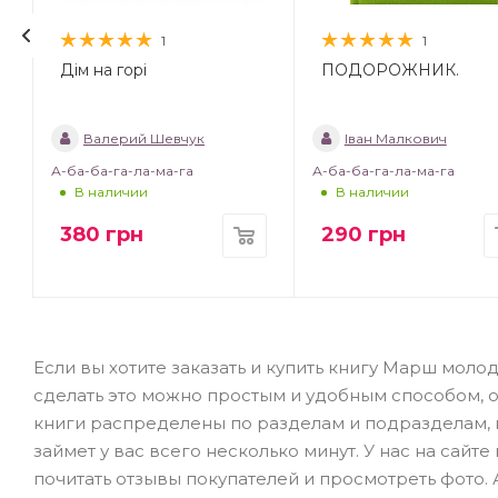
1
1
Дім на горі
ПОДОРОЖНИК.
Валерий Шевчук
Іван Малкович
А-ба-ба-га-ла-ма-га
А-ба-ба-га-ла-ма-га
В наличии
В наличии
380
грн
290
грн
Если вы хотите заказать и купить книгу Марш моло
сделать это можно простым и удобным способом, 
книги распределены по разделам и подразделам, к
займет у вас всего несколько минут. У нас на сай
почитать отзывы покупателей и просмотреть фото.