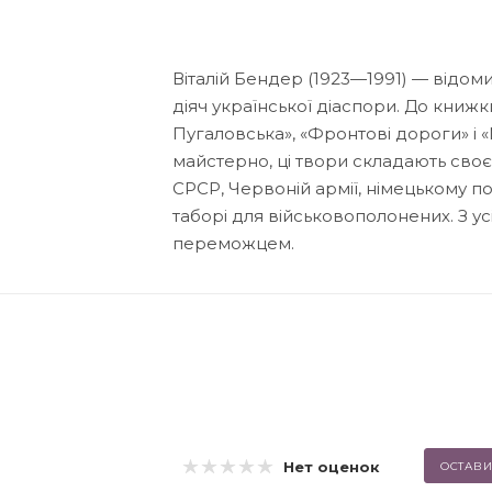
Віталій Бендер (1923—1991) — відом
діяч української діаспори. До книжк
Пугаловська», «Фронтові дороги» і 
майстерно, ці твори складають сво
СРСР, Червоній армії, німецькому пол
таборі для військовополонених. З у
переможцем.
Нет оценок
ОСТАВИ