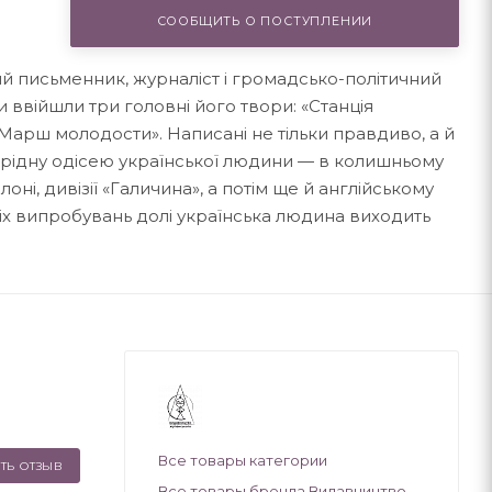
СООБЩИТЬ О ПОСТУПЛЕНИИ
ий письменник, журналіст і громадсько-політичний
и ввійшли три головні його твори: «Станція
«Марш молодости». Написані не тільки правдиво, а й
єрідну одісею української людини — в колишньому
оні, дивізії «Галичина», а потім ще й англійському
сіх випробувань долі українська людина виходить
Все товары категории
ТЬ ОТЗЫВ
Все товары бренда Видавництво