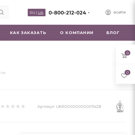
0-800-212-024
RU
|
UA
ВОЙТИ
КАК ЗАКАЗАТЬ
О КОМПАНИИ
БЛОГ
0
сти
0
Артикул:
UKR000000000011428