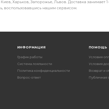
иев, Харьков, Запорожье, Львов. Доставка занимает 1-
сь, воспользовавшись нашим сервисом.
ИНФОРМАЦИЯ
ПОМОЩЬ
График работы
Условия оп
Система лояльности
Условия до
Политика конфиденциальности
Возврат и 
Вопрос-ответ
Публичная 