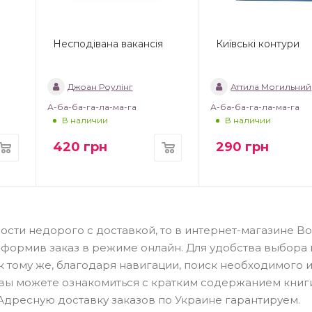
Несподівана вакансія
Київські контури
Джоан Роулінг
Аттила Могильний
А-ба-ба-га-ла-ма-га
А-ба-ба-га-ла-ма-га
В наличии
В наличии
420
грн
290
грн
дости недорого с доставкой, то в интернет-магазине B
оформив заказ в режиме онлайн. Для удобства выбора 
 тому же, благодаря навигации, поиск необходимого 
те вы можете ознакомиться с кратким содержанием книг
 Адресную доставку заказов по Украине гарантируем.