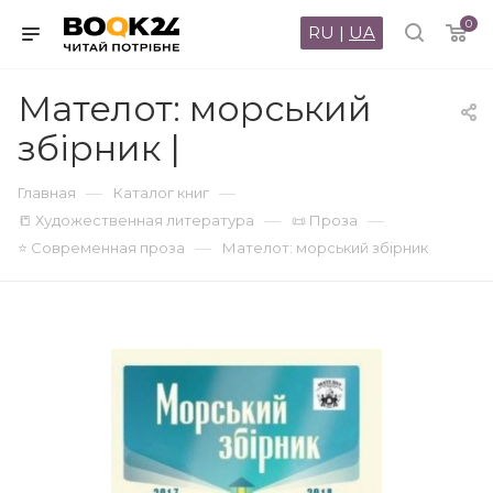
0
RU
|
UA
Мателот: морський
збірник |
—
—
Главная
Каталог книг
—
—
📒 Художественная литература
📜 Проза
—
⭐ Современная проза
Мателот: морський збірник