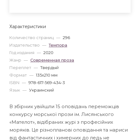
Характеристики
Количество страниц
—
296
Издательство
—
Темпора
Год издания
—
2020
Жанр
—
Современная проза
Переплет
—
Твердый
Формат
—
135x210 мм
ISBN
—
978-617-569-434-3
Язык
—
Украинский
В збірник увійшли 15 оповідань переможців
конкурсу морської прози ім. Лисянського
«Мателот», відібраних журі з професійних
моряків. Це різнопланові оповідання та нариси
від фантастичних і химерних до ледь не