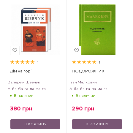
1
1
Дім на горі
ПОДОРОЖНИК.
Валерий Шевчук
Іван Малкович
А-ба-ба-га-ла-ма-га
А-ба-ба-га-ла-ма-га
В наличии
В наличии
380
грн
290
грн
В КОРЗИНУ
В КОРЗИНУ