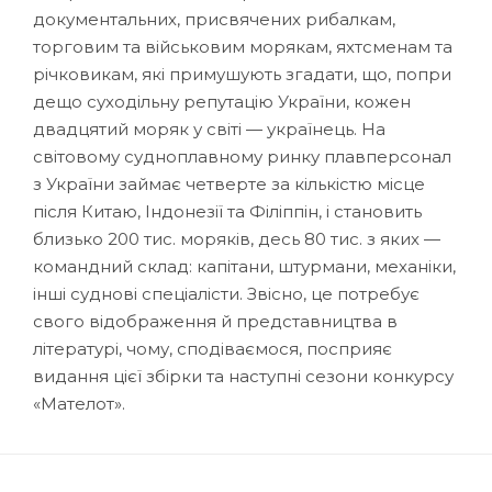
документальних, присвячених рибалкам,
торговим та військовим морякам, яхтсменам та
річковикам, які примушують згадати, що, попри
дещо суходільну репутацію України, кожен
двадцятий моряк у світі — українець. На
світовому судноплавному ринку плавперсонал
з України займає четверте за кількістю місце
після Китаю, Індонезії та Філіппін, і становить
близько 200 тис. моряків, десь 80 тис. з яких —
командний склад: капітани, штурмани, механіки,
інші суднові спеціалісти. Звісно, це потребує
свого відображення й представництва в
літературі, чому, сподіваємося, посприяє
видання цієї збірки та наступні сезони конкурсу
«Мателот».