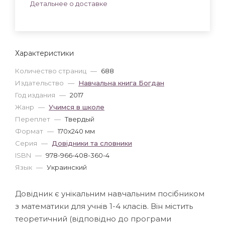
Детальнее о доставке
Характеристики
Количество страниц
—
688
Издательство
—
Навчальна книга Богдан
Год издания
—
2017
Жанр
—
Учимся в школе
Переплет
—
Твердый
Формат
—
170x240 мм
Серия
—
Довідники та словники
ISBN
—
978-966-408-360-4
Язык
—
Украинский
Довідник є унікальним навчальним посібником
з математики для учнів 1-4 класів. Він містить
теоретичний (відповідно до програми