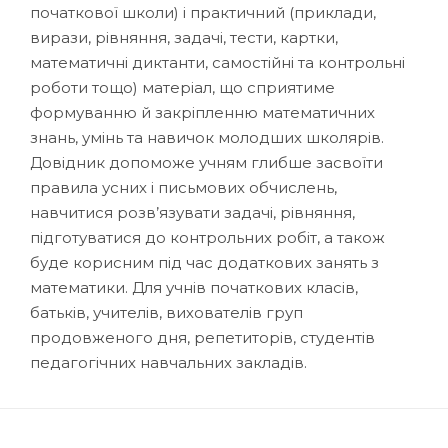
початкової школи) і практичний (приклади,
вирази, рівняння, задачі, тести, картки,
математичні диктанти, самостійні та контрольні
роботи тощо) матеріал, що сприятиме
формуванню й закріпленню математичних
знань, умінь та навичок молодших школярів.
Довідник допоможе учням глибше засвоїти
правила усних і письмових обчислень,
навчитися розв’язувати задачі, рівняння,
підготуватися до контрольних робіт, а також
буде корисним під час додаткових занять з
математики. Для учнів початкових класів,
батьків, учителів, вихователів груп
продовженого дня, репетиторів, студентів
педагогічних навчальних закладів.