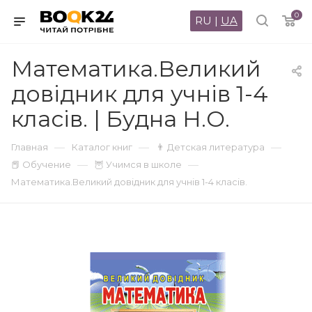
0
RU
|
UA
Математика.Великий
довідник для учнів 1-4
класів. | Будна Н.О.
—
—
—
Главная
Каталог книг
👨 Детская литература
—
—
📕 Обучение
🦉 Учимся в школе
Математика.Великий довідник для учнів 1-4 класів.