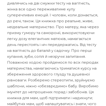
дивлячись на дві смужки тесту на вагітність,
жінка все одно переживатиме купу
суперечливих емоцій. І чоловік, коли дізнається,
до речі, також. Ця книжка про реальне, живе,
неідеальне материнство. Про матеру, яка через
призму гумору та самоіронії, використовуючи
легку дозу елегантних матюків, намагається
день перестоять і ніч передержатись. Від тесту
на вагітність до баталій у садочку. Про перші
купання, зуби, соплі й незручні запитання.
Поважною ходою пройдемося по всіх періодах
материнства, намагаючись триматися курсу на
збереження здорового глузду та душевної
рівноваги. Розберемо стереотипи, зруйнуємо
шаблони, ніжно «обезврєдимо» бабу. Виробимо
імунітет до непрошених порад і забобонів. Ця
книжка для мам, щоб підтримати і надихнути;
майбутніх мам, щоб налаштуватись і знати, чого