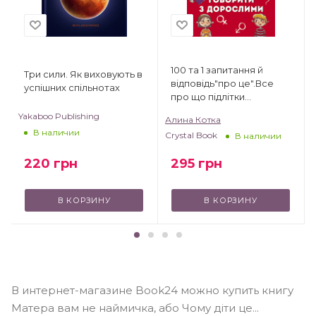
100 та 1 запитання й
Три сили. Як виховують в
відповідь"про це".Все
успішних спільнотах
про що підлітки
соромляться говорити з
Yakaboo Publishing
Алина Котка
дорослими
В наличии
Crystal Book
В наличии
220
грн
295
грн
В КОРЗИНУ
В КОРЗИНУ
В интернет-магазине Book24 можно купить книгу
Матера вам не наймичка, або Чому діти це...