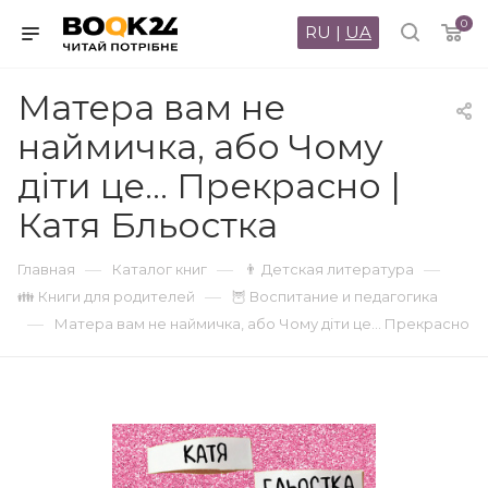
0
RU
|
UA
Матера вам не
наймичка, або Чому
діти це... Прекрасно |
Катя Бльостка
—
—
—
Главная
Каталог книг
👨 Детская литература
—
👪 Книги для родителей
🦉 Воспитание и педагогика
—
Матера вам не наймичка, або Чому діти це... Прекрасно