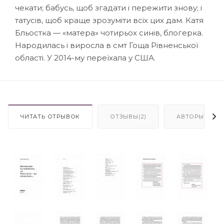
чекати; бабусь, щоб згадати і пережити знову; і
татусів, щоб краще зрозуміти всіх цих дам. Катя
Бльостка — «матера» чотирьох синів, блогерка.
Народилась і виросла в смт Гоща Рівненської
області. У 2014-му переїхала у США.
ЧИТАТЬ ОТРЫВОК
ОТЗЫВЫ(2)
АВТОРЫ