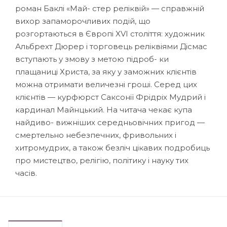
роман Баклі «Май- стер реліквій» — справжній
вихор запаморочливих подій, що
розгортаються в Європі XVI століття: художник
Альбрехт Дюрер і торговець реліквіями Дісмас
вступають у змову з метою підроб- ки
плащаниці Христа, за яку у заможних клієнтів
можна отримати величезні гроші. Серед цих
клієнтів — курфюрст Саксонії Фрідріх Мудрий і
кардинал Майнцький. На читача чекає купа
найдиво- вижніших середньовічних пригод —
смертельно небезпечних, фривольних і
хитромудрих, а також безліч цікавих подробиць
про мистецтво, релігію, політику і науку тих
часів.