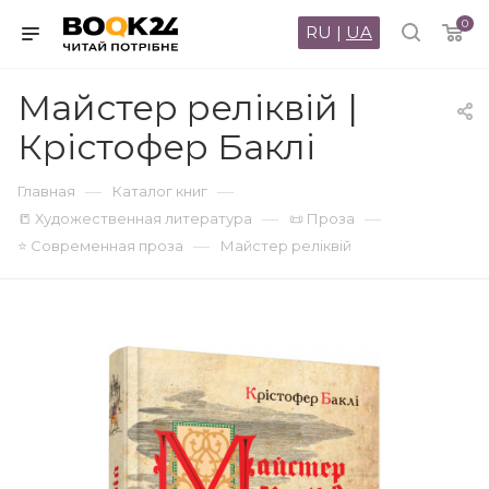
0
RU
|
UA
Майстер реліквій |
Крістофер Баклі
—
—
Главная
Каталог книг
—
—
📒 Художественная литература
📜 Проза
—
⭐ Современная проза
Майстер реліквій