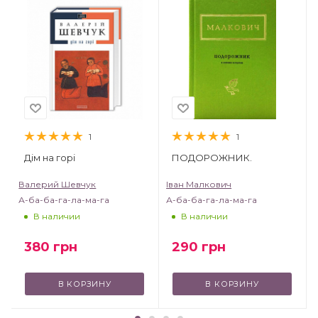
1
1
Дім на горі
ПОДОРОЖНИК.
Валерий Шевчук
Іван Малкович
А-ба-ба-га-ла-ма-га
А-ба-ба-га-ла-ма-га
В наличии
В наличии
380
грн
290
грн
В КОРЗИНУ
В КОРЗИНУ