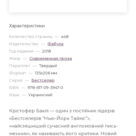
Характеристики
Количество страниц
—
448
Издательство
—
Фабула
Год издания
—
2018
Жанр
—
Современная проза
Переплет
—
Твердый
Формат
—
135x206 мм
Серия
—
Бестселер
ISBN
—
978-617-09-3947-0
Язык
—
Украинский
Крістофер Баклі — один з постійних лідерів
«Бестселерів “Нью-Йорк Таймс”»,
«найсмішніший сучасний англомовний пись-
менник», як називають його критики. Новий