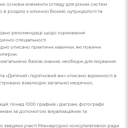
но основні елементи огляду для різних систем
розділи з клінічної біохімії, нутриціології та
подано рекомендації щодо оцінювання
ичної спеціальності.
адно описано практичні навички, які повинні
інтерни.
загальнено базові знання, необхідні для лікування
» та «Дитячий і підлітковий вік» описано відмінності в
люстровано взаємодію загальної медичної,
ацій: понад 1000 графіків і діаграм, фотографії
имані за допомогою візуалізаційних та
о завдяки участі Міжнародної консультативної ради