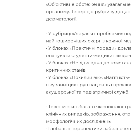
«Об’єктивне обстеження» узагальне
організму. Тепер цю рубрику додано в 
дерматології.
• У рубриці «Актуальні проблеми» 
найпоширеніших скарг з кожної мед
• У блоках «Практичні поради» докл
опанувати студенти-медики і лікарі-
• У блоках «Невідкладна допомога» у
критичних станів.
• У блоках «Похилий вік», «Вагітність
лікуванні цих груп пацієнтів і проі
акушерської та педіатричної служб.
• Текст містить багато якісних ілюстр
клінічних випадків, зображення, отр
морфологічних досліджень.
• Глобальні перспективи забезпечен