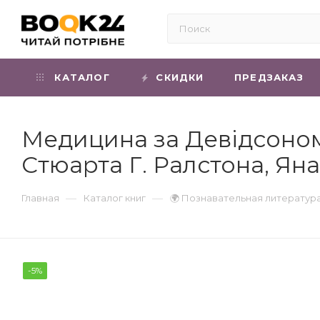
КАТАЛОГ
СКИДКИ
ПРЕДЗАКАЗ
Медицина за Девідсоном: 
Стюарта Г. Ралстона, Ян
—
—
Главная
Каталог книг
🌍 Познавательная литератур
-5%