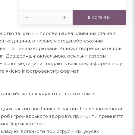
В КОРЗИНУ
ологію та клінічні прояви найважливіших станів з
ьої медицини, описано методи обстеження
ікування цих захворювань. Книга, створена на основі
лі Девідсона, є актуальною, оскільки автори
учасної медицини і подають важливу інформацію у
та якісно ілюстрованому форматі.
англійської, складається із трьох томів.
двох частин посібника. У частині I описано основи
хвороб і громадського здоров’я, принципи прийняття
ьної фармакотерапії.
відкладної допомоги при отруєннях, укусах