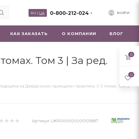
0-800-212-024
RU
|
UA
ВОЙТИ
КАК ЗАКАЗАТЬ
О КОМПАНИИ
БЛОГ
0
омах. Том 3 | За ред.
0
едицина за Девідсоном: принципи і практика. У 3 томах. Том 3
Артикул:
UKR000000000101887