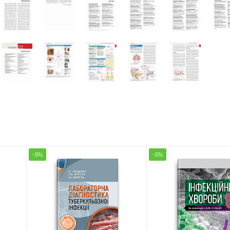
-5%
-5%