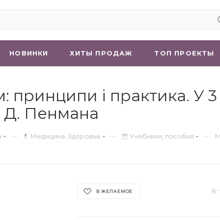
НОВИНКИ
ХИТЫ ПРОДАЖ
ТОП ПРОЕКТЫ
принципи і практика. У 3 т
а Д. Пенмана
—
—
—
а
💊 Медицина. Здоровье
🦉 Учебники, пособия
М
В ЖЕЛАЕМОЕ