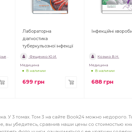
Лабораторна
Інфекційні хвороб
діагностика
туберкульозної інфекції
евна
Фещенко Ю.И.
Козько В.Н.
Медицина
Медицина
В наличии
В наличии
699
грн
688
грн
а. У 3 томах. Том 3 на сайте Book24 можно недорого. То
, вы убедитесь, сравнив наши цены со стоимостью кни
отреть фото книги, ознакомиться с ее кратким содер