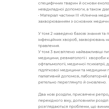
специфічних тварин й основи еколо
невідкладної допомоги, а також діаг
• Матеріал частини ІІІ «Клінічна м
захворюванням з основних медичних
У томі 2 наведено базові знання та 
інфекційних хвороб, захворювань ни
травлення.
У томі 3 висвітлено найважливіші пит
медицини, ревматології і хвороби кіс
офтальмології, медичної психіатрії, 
підліткової медицини та медицини пе
паліативній допомозі, лаболаторній
ретельно переглянуто й оновлено.
Два нові розділи, присвячені репро
перехідного віку, доповнили розділ «
розглядаються проблеми, що виникаю