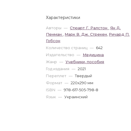
Характеристики
Авторы
—
Стюарт Г. Ралстон
,
Ян Д.
Пенман
,
Марк В. Дж. Стрекен
,
Ричард П.
Гобсон
Количество страниц
—
642
Издательство
—
Медицина
Жанр
—
Учебники, пособия
Год издания
—
2021
Переплет
—
Твердый
Формат
—
220x290 мм
ISBN
—
978-617-505-798-8
Язык
—
Украинский