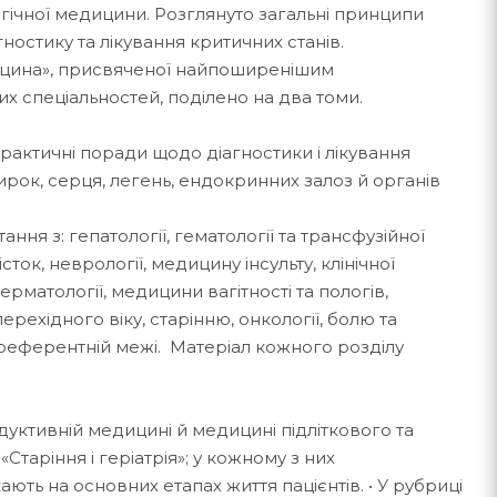
гічної медицини. Розглянуто загальні принципи
ностику та лікування критичних станів.
едицина», присвяченої найпоширенішим
 спеціальностей, поділено на два томи.
практичні поради щодо діагностики і лікування
рок, серця, легень, ендокринних залоз й органів
ання з: гепатології, гематології та трансфузійної
ток, неврології, медицину інсульту, клінічної
дерматології, медицини вагітності та пологів,
рехідного віку, старінню, онкології, болю та
 референтній межі. Матеріал кожного розділу
дуктивній медицині й медицині підліткового та
Старіння і геріатрія»; у кожному з них
ть на основних етапах життя пацієнтів. • У рубриці