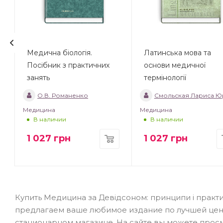
Медична біологія.
Латинська мова та
Посібник з практичних
основи медичної
занять
термінології
О.В. Романенко
Смольская Лариса Юрь
Медицина
Медицина
В наличии
В наличии
1 027
грн
1 027
грн
Купить Медицина за Девідсоном: принципи і практик
предлагаем ваше любимое издание по лучшей цене
стационарном магазине. На сайте вы можете просм