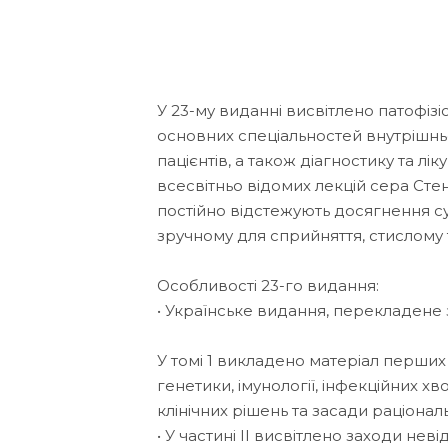
У 23-му виданні висвітлено патофізі
основних спеціальностей внутрішн
пацієнтів, а також діагностику та л
всесвітньо відомих лекцій сера Стен
постійно відстежують досягнення с
зручному для сприйняття, стислому 
Особливості 23-го видання:
• Українське видання, перекладене з 
У томі 1 викладено матеріал перших 
генетики, імунології, інфекційних 
клінічних рішень та засади раціонал
• У частині II висвітлено заходи не