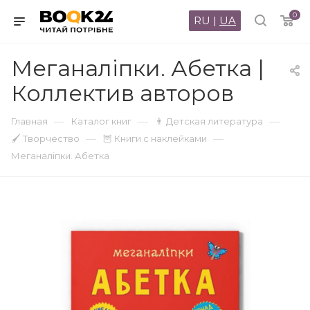
0
RU
|
UA
Меганаліпки. Абетка |
Коллектив авторов
—
—
—
Главная
Каталог книг
👨 Детская литература
—
—
🖌 Творчество
🦉 Книги с наклейками
Меганаліпки. Абетка