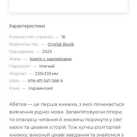
Характеристики
Количество страниц
—
16
Издательство
—
Crystal Book
Год издания
—
2023
Жанр
—
Книги с наклейками
Переплет
—
Мягкий
Формат
—
235x335 мм
ISBN
—
978-617-547-368-9
Язык
—
Украинский
Абетка — це перша книжка, з якої починається
вивчення рідної мови. Запам’ятовуючи літери,
ти опануєш читання й зможеш поринути у світ
казок та цікавих історій. Тож хутчіш розгортай
книжку, виконуй цікаві завдання та знайомся з