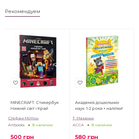
Рекомендуем
MINECRAFT. Стикербук:
Академія дошкільних
Нижній світ і Край
наук. 1-2 роки + наліпки!
Стефані Мілтон
Т. Мазанык
Artbooks
АССА
В наличии
В наличии
500
грн
580
грн