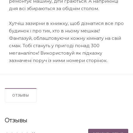
ремонтує машину, діти граються. А наприкінці
дня всі збираються за обіднім столом.
Хутчіш зазирни в книжку, щоб дізнатися все про
будинок і про тих, хто в ньому мешкає!
Фантазуй, облаштовуючи кожну кімнату на свій
смак. Тобі стануть у пригоді понад 300
меганаліпок! Використовуй як підказку
зазначені поруч із ними номери сторінок.
ОТЗЫВЫ
Отзывы