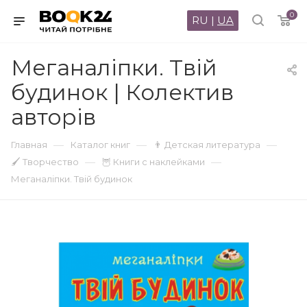
0
RU
|
UA
Меганаліпки. Твій
будинок | Колектив
авторів
—
—
—
Главная
Каталог книг
👨 Детская литература
—
—
🖌 Творчество
🦉 Книги с наклейками
Меганаліпки. Твій будинок