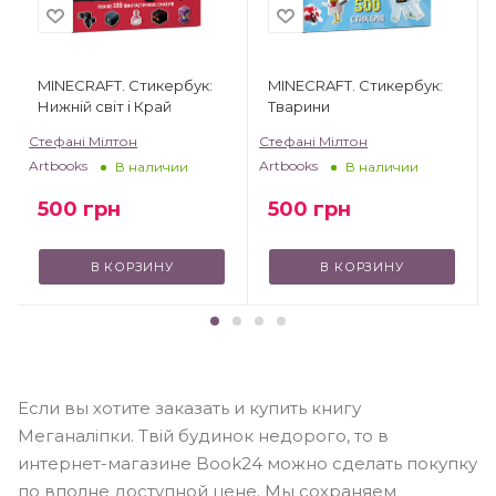
MINECRAFT. Стикербук:
MINECRAFT. Стикербук:
Нижній світ і Край
Тварини
Стефані Мілтон
Стефані Мілтон
Artbooks
Artbooks
В наличии
В наличии
500
грн
500
грн
В КОРЗИНУ
В КОРЗИНУ
Если вы хотите заказать и купить книгу
Меганаліпки. Твій будинок недорого, то в
интернет-магазине Book24 можно сделать покупку
по вполне доступной цене. Мы сохраняем