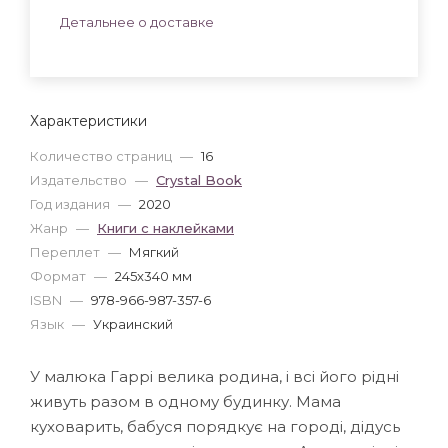
Детальнее о доставке
Характеристики
Количество страниц
—
16
Издательство
—
Crystal Book
Год издания
—
2020
Жанр
—
Книги с наклейками
Переплет
—
Мягкий
Формат
—
245x340 мм
ISBN
—
978-966-987-357-6
Язык
—
Украинский
У малюка Гаррі велика родина, і всі його рідні
живуть разом в одному будинку. Мама
куховарить, бабуся порядкує на городі, дідусь