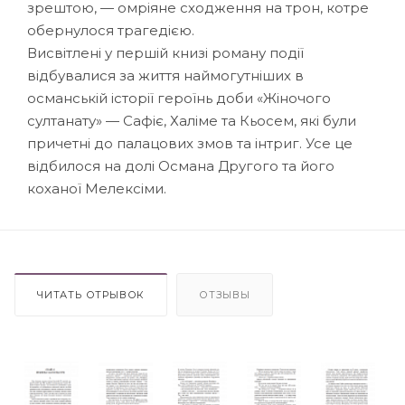
зрештою, — омріяне сходження на трон, котре
обернулося трагедією.
Висвітлені у першій книзі роману події
відбувалися за життя наймогутніших в
османській історії героїнь доби «Жіночого
султанату» — Сафіє, Халіме та Кьосем, які були
причетні до палацових змов та інтриг. Усе це
відбилося на долі Османа Другого та його
коханої Мелексіми.
ЧИТАТЬ ОТРЫВОК
ОТЗЫВЫ