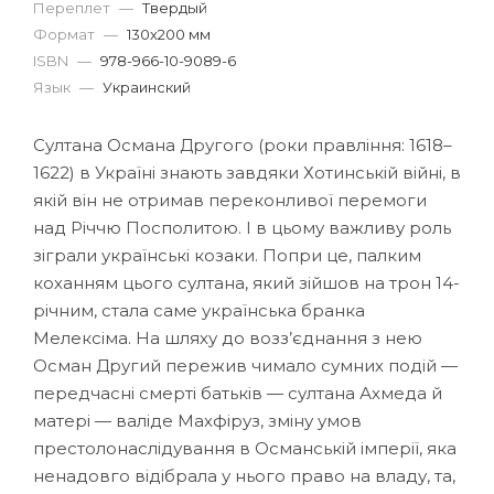
Переплет
—
Твердый
Формат
—
130x200 мм
ISBN
—
978-966-10-9089-6
Язык
—
Украинский
Султана Османа Другого (роки правління: 1618–
1622) в Україні знають завдяки Хотинській війні, в
якій він не отримав переконливої перемоги
над Річчю Посполитою. І в цьому важливу роль
зіграли українські козаки. Попри це, палким
коханням цього султана, який зійшов на трон 14-
річним, стала саме українська бранка
Мелексіма. На шляху до возз’єднання з нею
Осман Другий пережив чимало сумних подій —
передчасні смерті батьків — султана Ахмеда й
матері — валіде Махфіруз, зміну умов
престолонаслідування в Османській імперії, яка
ненадовго відібрала у нього право на владу, та,