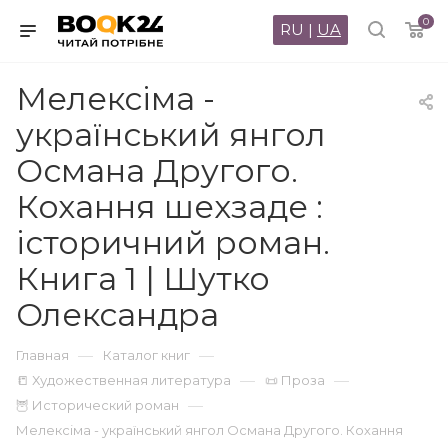
0
RU
|
UA
Мелексіма -
український янгол
Османа Другого.
Кохання шехзаде :
історичний роман.
Книга 1 | Шутко
Олександра
—
—
Главная
Каталог книг
—
—
📒 Художественная литература
📜 Проза
—
🦉 Исторический роман
Мелексіма - український янгол Османа Другого. Кохання