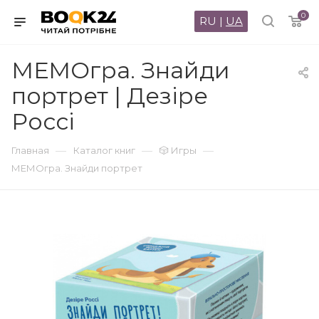
0
RU
|
UA
МЕМОгра. Знайди
портрет | Дезіре
Россі
—
—
—
Главная
Каталог книг
🎲 Игры
МЕМОгра. Знайди портрет