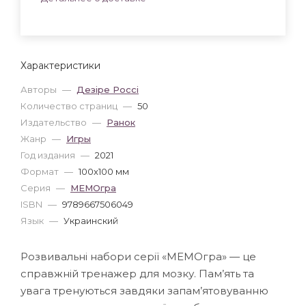
Характеристики
Авторы
—
Дезіре Россі
Количество страниц
—
50
Издательство
—
Ранок
Жанр
—
Игры
Год издания
—
2021
Формат
—
100x100 мм
Серия
—
МЕМОгра
ISBN
—
9789667506049
Язык
—
Украинский
Розвивальні набори серії «МЕМОгра» — це
справжній тренажер для мозку. Пам’ять та
увага тренуються завдяки запам’ятовуванню