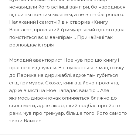
ненавиділи його всі інші вампіри, бо народився
під синім повним місяцем, а не в ніч багряного.
Наляканий і самотній він створив «Книгу
Ванітаса», проклятий ґримуар, який одного дня
помститься всім вампірам… Принаймні так
розповідає історія.
Молодий авантюрист Ное чув про цю книгу і
прагне її відшукати. Він пускається в мандрівку
до Парижа на дирижаблі, адже там губиться
слід ґримуару. Схоже, книга дійсно проклята,
адже в місті на Ное нападає вампір… Але
якимось дивом юнак опиняється ближче до
своєї мети, адже лікар, який подбає про його
рани, чув про ґримуар, більше того, його самого
звати Ванітас.