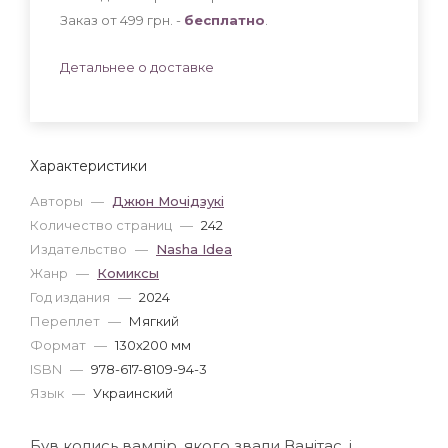
Заказ от 499 грн. -
бесплатно
.
Детальнее о доставке
Характеристики
Авторы
—
Джюн Мочідзукі
Количество страниц
—
242
Издательство
—
Nasha Idea
Жанр
—
Комиксы
Год издания
—
2024
Переплет
—
Мягкий
Формат
—
130x200 мм
ISBN
—
978-617-8109-94-3
Язык
—
Украинский
Був колись вампір, якого звали Ванітас, і