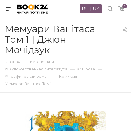
0
RU
|
UA
Мемуари Ванітаса
Том 1 | Джюн
Мочідзукі
—
—
Главная
Каталог книг
—
—
📒 Художественная литература
📜 Проза
—
—
🦉 Графический роман
Комиксы
Мемуари Ванітаса Том 1