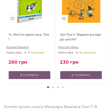
Чі. Життя однієї киці. Том
Зук Том 4 “Відьмочка йде
1
до школи”
Конамі Каната
Ніколя Убеш
Nasha Idea
Nasha Idea
В наличии
В наличии
260
грн
230
грн
В КОРЗИНУ
В КОРЗИНУ
Хотите купить книгу Мемуари Ванітаса Том 1? В