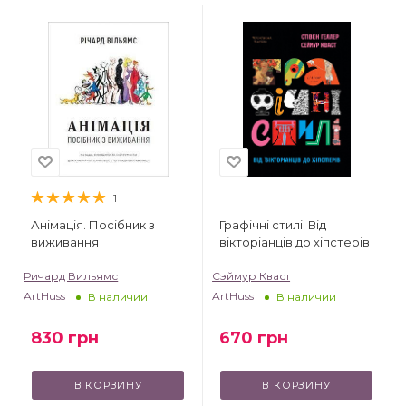
1
Анімація. Посібник з
Графічні стилі: Від
виживання
вікторіанців до хіпстерів
Ричард Вильямс
Сэймур Кваст
ArtHuss
ArtHuss
В наличии
В наличии
830
грн
670
грн
В КОРЗИНУ
В КОРЗИНУ