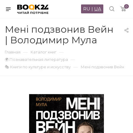
0
RU
|
UA
Мені подзвонив Вейн
| Володимир Мула
—
—
Главная
Каталог книг
—
🌍 Познавательная литература
—
🎭 Книги по культуре и искусству
Мені подзвонив Вейн