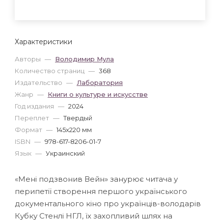
Характеристики
Авторы
—
Володимир Мула
Количество страниц
—
368
Издательство
—
Лаборатория
Жанр
—
Книги о культуре и искусстве
Год издания
—
2024
Переплет
—
Твердый
Формат
—
145x220 мм
ISBN
—
978-617-8206-01-7
Язык
—
Украинский
«Мені подзвонив Вейн» занурює читача у
перипетії створення першого українського
документального кіно про українців-володарів
Кубку Стенлі НГЛ, їх захопливий шлях на