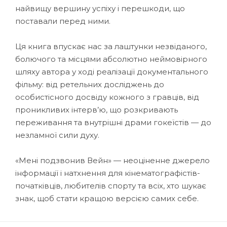
найвищу вершину успіху і перешкоди, що
поставали перед ними.
Ця книга впускає нас за лаштунки незвіданого,
болючого та місцями абсолютно неймовірного
шляху автора у ході реалізації документального
фільму: від ретельних досліджень до
особистісного досвіду кожного з гравців, від
проникливих інтерв’ю, що розкривають
переживання та внутрішні драми гокеїстів — до
незламної сили духу.
«Мені подзвонив Вейн» — неоціненне джерело
інформації і натхнення для кінематографістів-
початківців, любителів спорту та всіх, хто шукає
знак, щоб стати кращою версією самих себе.