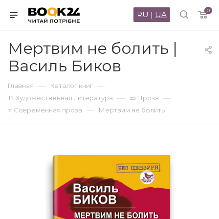
0
RU
|
UA
Мертвим не болить |
Василь Биков
—
—
Главная
Каталог книг
—
—
📒 Художественная литература
📜 Проза
—
⭐ Современная проза
Мертвим не болить