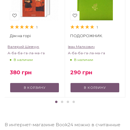
1
1
Дім на горі
ПОДОРОЖНИК.
Валерий Шевчук
Іван Малкович
А-ба-ба-га-ла-ма-га
А-ба-ба-га-ла-ма-га
В наличии
В наличии
380
грн
290
грн
В КОРЗИНУ
В КОРЗИНУ
В интернет-магазине Book24 можно в считанные