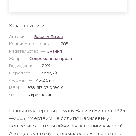
Характеристики
Авторы
—
Василь Биков
Количество страниц
—
285
Издательство
—
Знання
Жанр
—
Современная проза
Год издания
—
2019
Переплет
—
Твердый
Формат
—
145x215 мм
ISBN
—
978-617-07-0696-6
Язык
—
Украинский
Головному героєві роману Василя Бикова (1924
—2003) “Мертвим не болить” Василевичу
пощастило — після війни він залишився живий.
Але щось у ньому надломилося... Він належить