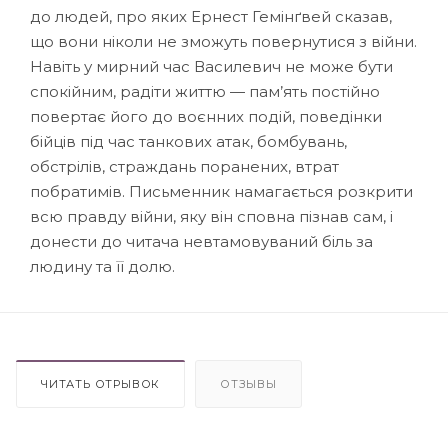
до людей, про яких Ернест Гемінґвей сказав,
що вони ніколи не зможуть повернутися з війни.
Навіть у мирний час Василевич не може бути
спокійним, радіти життю — пам’ять постійно
повертає його до воєнних подій, поведінки
бійців під час танкових атак, бомбувань,
обстрілів, страждань поранених, втрат
побратимів. Письменник намагається розкрити
всю правду війни, яку він сповна пізнав сам, і
донес­ти до читача невтамовуваний біль за
людину та її долю.
ЧИТАТЬ ОТРЫВОК
ОТЗЫВЫ