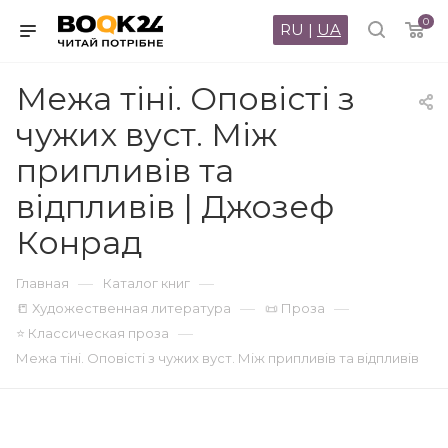
0
RU
|
UA
Межа тіні. Оповісті з
чужих вуст. Між
припливів та
відпливів | Джозеф
Конрад
—
—
Главная
Каталог книг
—
—
📒 Художественная литература
📜 Проза
—
⭐ Классическая проза
Межа тіні. Оповісті з чужих вуст. Між припливів та відпливів