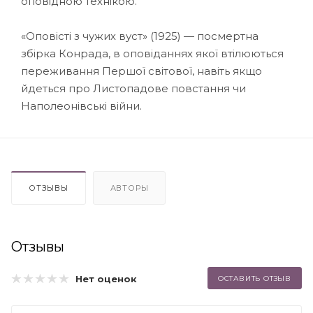
оповідною технікою.
«Оповісті з чужих вуст» (1925) — посмертна
збірка Конрада, в оповіданнях якої втілюються
переживання Першої світової, навіть якщо
йдеться про Листопадове повстання чи
Наполеонівські війни.
ОТЗЫВЫ
АВТОРЫ
Отзывы
Нет оценок
ОСТАВИТЬ ОТЗЫВ