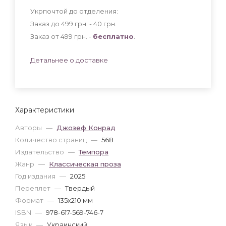
Укрпочтой до отделения:
Заказ до 499 грн. - 40
грн
.
Заказ от 499 грн. -
бесплатно
.
Детальнее о доставке
Характеристики
Авторы
—
Джозеф Конрад
Количество страниц
—
568
Издательство
—
Темпора
Жанр
—
Классическая проза
Год издания
—
2025
Переплет
—
Твердый
Формат
—
135x210 мм
ISBN
—
978-617-569-746-7
Язык
—
Украинский