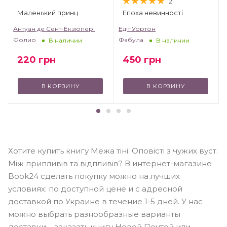
2
Маленький принц
Епоха невинності
т
Антуан де Сент-Екзюпері
Едіт Уортон
Фолио
Фабула
В наличии
В наличии
220
грн
450
грн
В КОРЗИНУ
В КОРЗИНУ
Хотите купить книгу Межа тіні. Оповісті з чужих вуст.
Між припливів та відпливів? В интернет-магазине
Book24 сделать покупку можно на лучших
условиях: по доступной цене и с адресной
доставкой по Украине в течение 1-5 дней. У нас
можно выбрать разнообразные варианты
доставки – заказать книгу Новой Почтой или