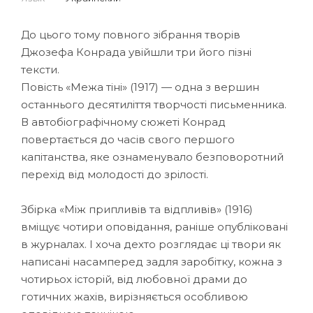
До цього тому повного зібрання творів
Джозефа Конрада увійшли три його пізні
тексти.
Повість «Межа тіні» (1917) — одна з вершин
останнього десятиліття творчості письменника.
В автобіографічному сюжеті Конрад
повертається до часів свого першого
капітанства, яке ознаменувало безповоротний
перехід від молодості до зрілості.
Збірка «Між припливів та відпливів» (1916)
вміщує чотири оповідання, раніше опубліковані
в журналах. І хоча дехто розглядає ці твори як
написані насамперед задля заробітку, кожна з
чотирьох історій, від любовної драми до
готичних жахів, вирізняється особливою