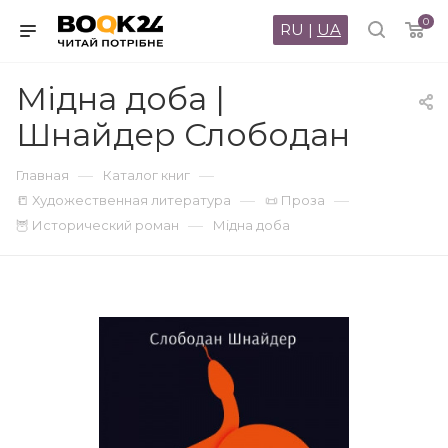
0
RU
|
UA
Мідна доба |
Шнайдер Слободан
—
—
Главная
Каталог книг
—
—
📒 Художественная литература
📜 Проза
—
🦉 Исторический роман
Мідна доба