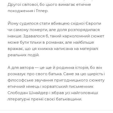
Другої світової, бо цього вимагає етнічне
походження і Гітлер.
Йому судилося стати вбивцею східної Європи
чи самому померти, але доля розпорядилася
інакше. Здавалося б, такий карколомний сюжет
може бути тільки в романах, але найбільше
вражає, що ця книжка написана на матеріалі
реальних подій.
А для автора — це ще й родинна історія, бо він
розказує про свого батька. Саме за цю щирість і
філософське звучання пригодницького сюжету
етнічний німець і хорватський письменник
Слободан Шнайдер і зібрав усі найголовніші
літературні премії своєї батьківщини.