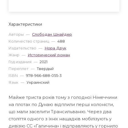
Характеристики
Авторы
—
Слободан Шнайдер
Количество страниц
—
488
Издательство
—
Нора Друк
Жанр
—
Исторический роман
Год издания
—
2021
Переплет
—
Твердый
ISBN
—
978-966-688-055-3
Язык
—
Украинский
Майже триста років тому з голодної Німеччини
на плотах по Дунаю відплили перші колоністи,
що мали заселити Трансильванію. Через два
століття одного з їхніх нащадків мобілізують у
дивізію СС «Галичина» і відправляють у горнило