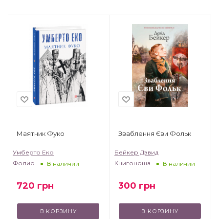
Маятник Фуко
Зваблення Єви Фольк
Умберто Еко
Бейкер Дэвид
Фолио
Книгоноша
В наличии
В наличии
720
грн
300
грн
В КОРЗИНУ
В КОРЗИНУ