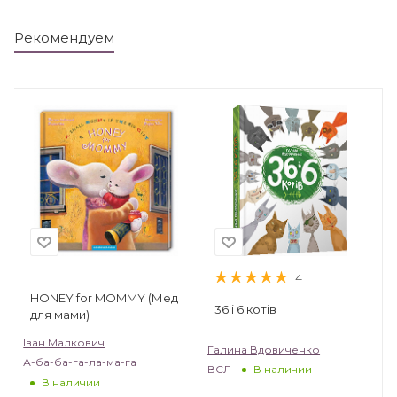
Рекомендуем
4
HONEY for MOMMY (Мед
36 і 6 котів
для мами)
Іван Малкович
Галина Вдовиченко
А-ба-ба-га-ла-ма-га
ВСЛ
В наличии
В наличии