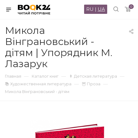
0
RU
|
UA
Микола
Вінграновський -
дітям | Упорядник М.
Лазарук
—
—
—
Главная
Каталог книг
👨 Детская литература
—
—
📚 Художественная литература
🦉 Проза
Микола Вінграновський - дітям