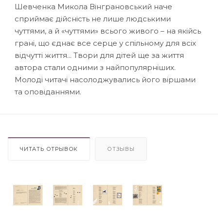
Шевченка Микола Вінграновський наче
сприймає дійсність не лише людськими
чуттями, а й «чуттями» всього живого – на якійсь
грані, що єднає все серце у спільному для всіх
відчутті життя... Твори для дітей ще за життя
автора стали одними з найпопулярніших.
Молоді читачі насолоджувались його віршами
та оповіданнями.
ЧИТАТЬ ОТРЫВОК
ОТЗЫВЫ