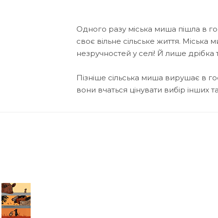
Одного разу міська миша пішла в гос
своє вільне сільське життя. Міська 
незручностей у селі! Й лише дрібка
Пізніше сільська миша вирушає в гос
вони вчаться цінувати вибір інших т