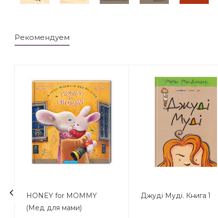
Рекомендуем
HONEY for MOMMY
Джуді Муді. Книга 1
(Мед для мами)