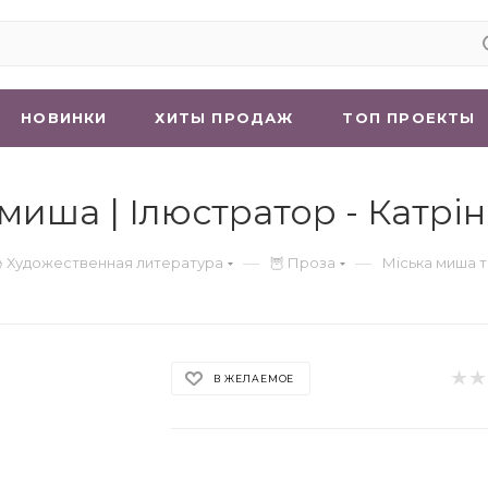
НОВИНКИ
ХИТЫ ПРОДАЖ
ТОП ПРОЕКТЫ
 миша | Ілюстратор - Катр
—
—
 Художественная литература
🦉 Проза
Міська миша т
В ЖЕЛАЕМОЕ