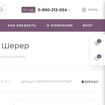
0-800-212-024
RU
|
UA
ВОЙТИ
КАК ЗАКАЗАТЬ
О КОМПАНИИ
БЛОГ
0
ін Шерер
а сільська миша
0
Артикул:
UKR000000000023647