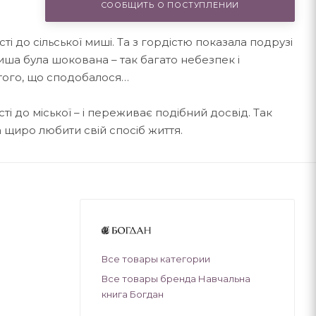
СООБЩИТЬ О ПОСТУПЛЕНИИ
ті до сільської миші. Та з гордістю показала подрузі
миша була шокована – так багато небезпек і
 того, що сподобалося…
ті до міської – і переживає подібний досвід. Так
а щиро любити свій спосіб життя.
Все товары категории
Все товары бренда Навчальна
книга Богдан