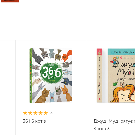
4
36 і 6 котів
Джуді Муді рятує с
Книга 3