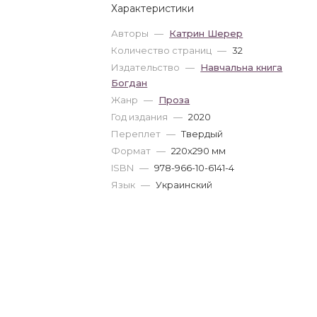
Характеристики
Авторы
—
Катрин Шерер
Количество страниц
—
32
Издательство
—
Навчальна книга
Богдан
Жанр
—
Проза
Год издания
—
2020
Переплет
—
Твердый
Формат
—
220x290 мм
ISBN
—
978-966-10-6141-4
Язык
—
Украинский