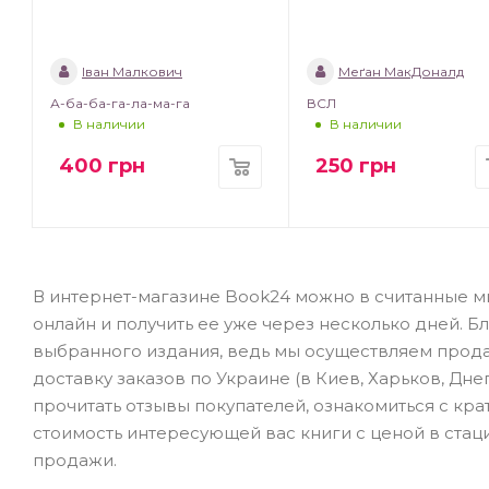
Іван Малкович
Меґан МакДоналд
А-ба-ба-га-ла-ма-га
ВСЛ
В наличии
В наличии
400
грн
250
грн
В интернет-магазине Book24 можно в считанные ми
онлайн и получить ее уже через несколько дней. 
выбранного издания, ведь мы осуществляем прод
доставку заказов по Украине (в Киев, Харьков, Дне
прочитать отзывы покупателей, ознакомиться с кр
стоимость интересующей вас книги с ценой в стаци
продажи.