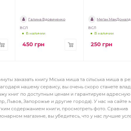
Галина Вдовиченко
Меґан МакДоналд
ВСЛ
ВСЛ
В наличии
В наличии
450
грн
250
грн
нуты заказать книгу Міська миша та сільська миша в р
Благодаря нашему сервису, вы очень скоро станете вла
ажу книг по доступным ценам и гарантируем адресную
пр, Львов, Запорожье и другие города). У нас на сайте
атким содержанием книги, просмотреть фото. Сравнив
онарном магазине, вы убедитесь, что у нас лучшие усл