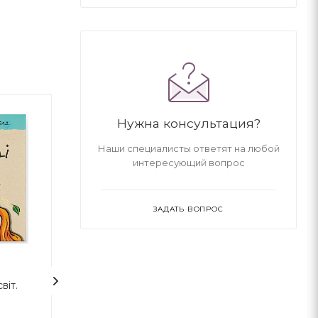
Нужна консультация?
Наши специалисты ответят на любой
интересующий вопрос
ЗАДАТЬ ВОПРОС
віт.
Ліндберґ. Історія
Історія одного 
неймовірних пригод