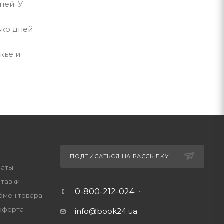
ней. У
ько дней
жье и
ПОДПИСАТЬСЯ НА РАССЫЛКУ
латы
ставки
0-800-212-024
обмен товара
оферта
info@book24.ua