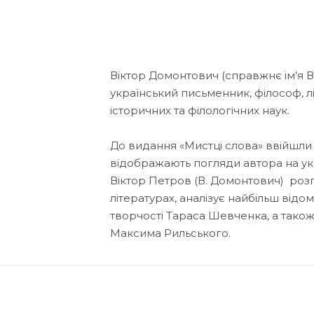
Віктор Домонтович (справжнє ім’я 
український письменник, філософ, лі
історичних та філологічних наук.
До видання «Мистці слова» ввійшли есе
відображають погляди автора на укр
Віктор Петров (В. Домонтович) розпо
літературах, аналізує найбільш відо
творчості Тараса Шевченка, а також 
Максима Рильського.