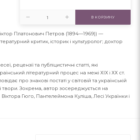
В КОРЗИНУ
Віктор Платонович Петров (1894—1969)) —
тературний критик, історик і культуролог; доктор
ї, рецензії та публіцистичні статті, які
аїнський літературний процес на межі ХІХ і ХХ ст.
відає про знакові постаті у світовій та українській
мі твори. Зокрема, автор зосереджується на
Віктора Гюго, Пантелеймона Куліша, Лесі Українки і