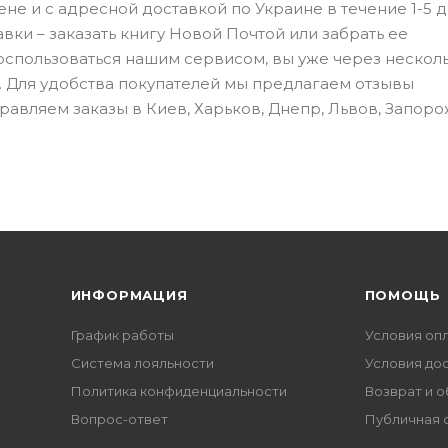
не и с адресной доставкой по Украине в течение 1-5 д
ки – заказать книгу Новой Почтой или забрать ее
оспользоваться нашим сервисом, вы уже через нескол
 Для удобства покупателей мы предлагаем отзывы
равляем заказы в Киев, Харьков, Днепр, Львов, Запоро
ИНФОРМАЦИЯ
ПОМОЩЬ
График работы
Условия оп
Система лояльности
Условия до
Политика конфиденциальности
Возврат и 
Вопрос-ответ
Публичная 