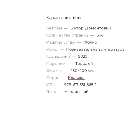
Характеристики
Авторы
—
Віктор Домонтович
Количество страниц
—
544
Издательство
—
Фолио
Жанр
—
Познавательная литература
Год издания
—
2025
Переплет
—
Твердый
Формат
—
130x200 мм
Серия
—
Класика
ISBN
—
978-617-551-665-2
Язык
—
Украинский