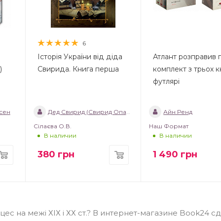
6
Історія України від діда
Атлант розправив п
)
Свирида. Книга перша
комплект з трьох к
футлярі
сен
Дед Свирид (Свирид Опанасович)
Айн Ренд
Сілаєва О.В.
Наш Формат
В наличии
В наличии
380
грн
1 490
грн
цес на межі ХІХ і ХХ ст.? В интернет-магазине Book24 с