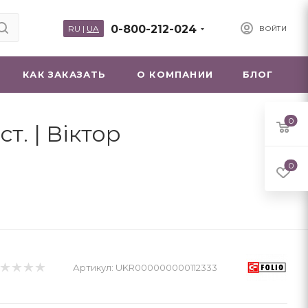
0-800-212-024
RU
|
UA
ВОЙТИ
КАК ЗАКАЗАТЬ
О КОМПАНИИ
БЛОГ
0
т. | Віктор
0
Артикул:
UKR000000000112333