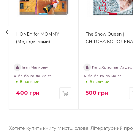
HONEY for MOMMY
The Snow Queen (
(Мед для мами)
CНІГОВА КОРОЛЕВА
Іван Малкович
Ганс Христиан Андер
А-ба-ба-га-ла-ма-га
А-ба-ба-га-ла-ма-га
В наличии
В наличии
400
грн
500
грн
Хотите купить книгу Мистці слова. Літературний про