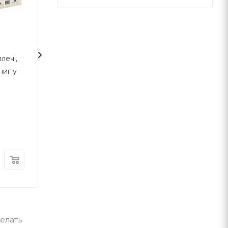
2
лечі,
Безжальна правда про
7 звичок
ниг у
нещадний бізнес.
високоефектив
Розбудова бізнесу в
підлітків
умовах невизначеності
Бен Горовіц
Шон Кови
Наш Формат
ВСЛ
В наличии
В наличии
490
грн
300
грн
делать