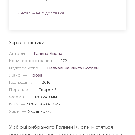
Детальнее о доставке
Характеристики
Авторы
—
Галина Кирпа
Количество страниц
—
272
Издательство
—
Навчальна книга Богдан
Жанр
—
Проза
Год издания
—
2016
Переплет
—
Твердый
Формат
—
170x240 мм
ISBN
—
978-966-10-1024-5
Язык
—
Украинский
У збірці вибраного Галини Кирпи містяться
поетичні та прозові твори для дітей, написані в