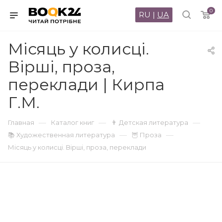
0
RU
|
UA
Місяць у колисці.
Вірші, проза,
переклади | Кирпа
Г.М.
—
—
—
Главная
Каталог книг
👨 Детская литература
—
—
📚 Художественная литература
🦉 Проза
Місяць у колисці. Вірші, проза, переклади