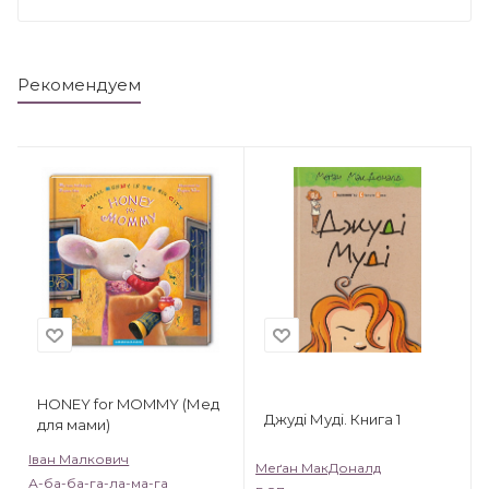
Рекомендуем
HONEY for MOMMY (Мед
Джуді Муді. Книга 1
для мами)
Іван Малкович
Меґан МакДоналд
А-ба-ба-га-ла-ма-га