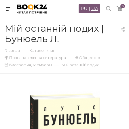
0
RU
|
UA
Мій останній подих |
Бунюель Л.
—
—
Главная
Каталог книг
—
—
🌍 Познавательная литература
🌐 Общество
—
🦉 Биография, Мемуары
Мій останній подих