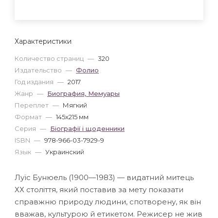
Характеристики
Количество страниц
—
320
Издательство
—
Фолио
Год издания
—
2017
Жанр
—
Биография, Мемуары
Переплет
—
Мягкий
Формат
—
145x215 мм
Серия
—
Біографії і щоденники
ISBN
—
978-966-03-7929-9
Язык
—
Украинский
Луїс Бунюель (1900—1983) — видатний митець
ХХ століття, який поставив за мету показати
справжню природу людини, спотворену, як він
вважав, культурою й етикетом. Режисер не жив