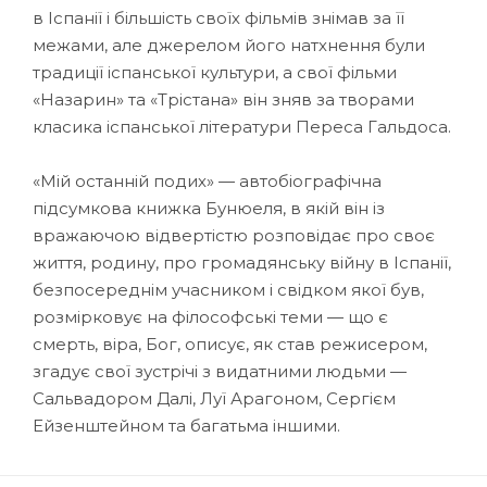
в Іспанії і більшість своїх фільмів знімав за її
межами, але джерелом його натхнення були
традиції іспанської культури, а свої фільми
«Назарин» та «Трістана» він зняв за творами
класика іспанської літератури Переса Гальдоса.
«Мій останній подих» — автобіографічна
підсумкова книжка Бунюеля, в якій він із
вражаючою відвертістю розповідає про своє
життя, родину, про громадянську війну в Іспанії,
безпосереднім учасником і свідком якої був,
розмірковує на філософські теми — що є
смерть, віра, Бог, описує, як став режисером,
згадує свої зустрічі з видатними людьми —
Сальвадором Далі, Луї Арагоном, Сергієм
Ейзенштейном та багатьма іншими.