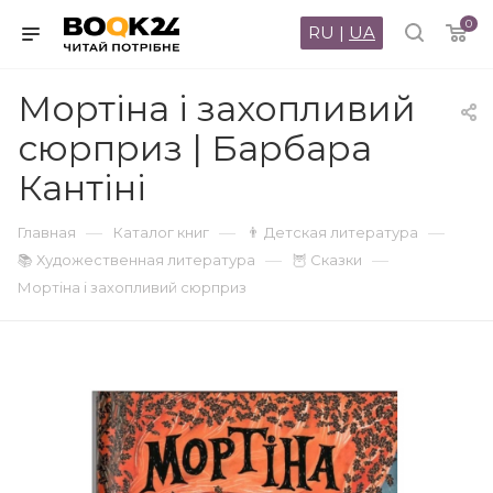
0
RU
|
UA
Мортіна і захопливий
сюрприз | Барбара
Кантіні
—
—
—
Главная
Каталог книг
👨 Детская литература
—
—
📚 Художественная литература
🦉 Сказки
Мортіна і захопливий сюрприз