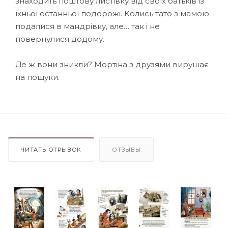
знаходить поштову листівку від своїх батьків із
їхньої останньої подорожі. Колись тато з мамою
подалися в мандрівку, але… так і не
повернулися додому.
Де ж вони зникли? Мортіна з друзями вирушає
на пошуки.
ЧИТАТЬ ОТРЫВОК
ОТЗЫВЫ