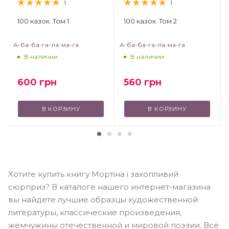
1
1
100 казок. Том 1
100 казок. Том 2
А-ба-ба-га-ла-ма-га
А-ба-ба-га-ла-ма-га
В наличии
В наличии
600
грн
560
грн
В КОРЗИНУ
В КОРЗИНУ
Хотите купить книгу Мортіна і захопливий
сюрприз? В каталоге нашего интернет-магазина
вы найдете лучшие образцы художественной
литературы, классические произведения,
жемчужины отечественной и мировой поэзии. Все