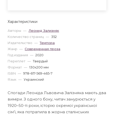
Характеристики
Авторы
—
Леонид Зализняк
Количество страниц
—
352
Издательство
—
Темпора
Жанр
—
Современная проза
Год издания
—
2020
Переплет
—
Твердый
Формат
—
130x200 мм
ISBN
—
978-617-569-465-7
Язык
—
Украинский
Спогади Леоніда Львовича Залізняка мають два
виміри. З одного боку, читач занурюється у
1920–50-ті роки, історію окремої української
сім’ї, яка потрапила в жорна сталінських