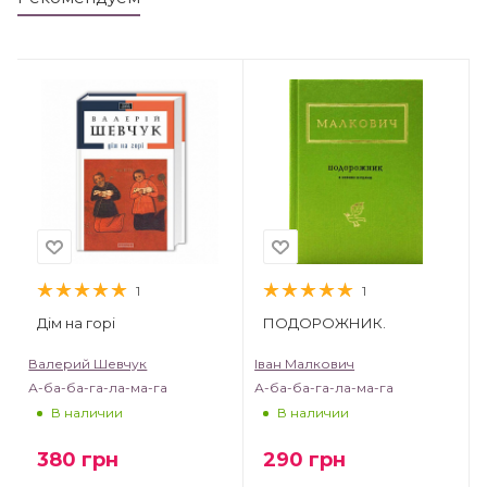
1
1
Дім на горі
ПОДОРОЖНИК.
Валерий Шевчук
Іван Малкович
А-ба-ба-га-ла-ма-га
А-ба-ба-га-ла-ма-га
В наличии
В наличии
380
грн
290
грн