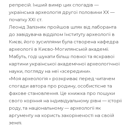
репресій. Інший вимір цих спогадів —
українська археологія другої половини ХХ —
початку ХХІ ст.
Леонід Залізняк пройшов шлях від лаборанта
до завідувача відділом Інституту археології в
Києві, його зусиллями була створена кафедра
археології в Києво-Могилянській академії.
Мабуть, годі шукати більш повної та яскравої
картини української академічної археологічної
науки, погляду на неї «зсередини».
«Моя археологія » розкриває перед читачем
спогади автора про родину, особистісне та
фахове становлення. Це книжка про пошуки
свого коріння на індивідуальному рівні — історії
роду, та національному — археології як
аргументу на користь закоріненості на своїй
землі.