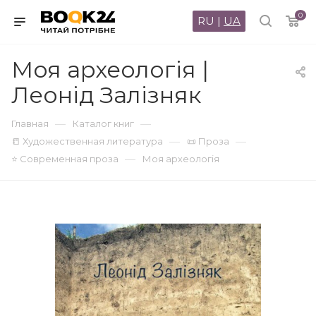
0
RU
|
UA
Моя археологія |
Леонід Залізняк
—
—
Главная
Каталог книг
—
—
📒 Художественная литература
📜 Проза
—
⭐ Современная проза
Моя археологія