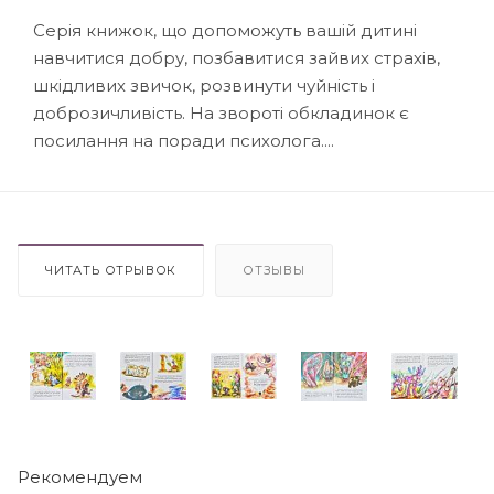
Серія книжок, що допоможуть вашій дитині
навчитися добру, позбавитися зайвих страхів,
шкідливих звичок, розвинути чуйність і
доброзичливість. На звороті обкладинок є
посилання на поради психолога....
ЧИТАТЬ ОТРЫВОК
ОТЗЫВЫ
Рекомендуем