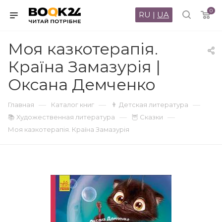
0
RU
|
UA
Моя казкотерапія.
Країна Замазурія |
Оксана Демченко
—
—
—
Главная
Каталог книг
👨 Детская литература
—
—
📚 Художественная литература
🦉 Сказки
Моя казкотерапія. Країна Замазурія