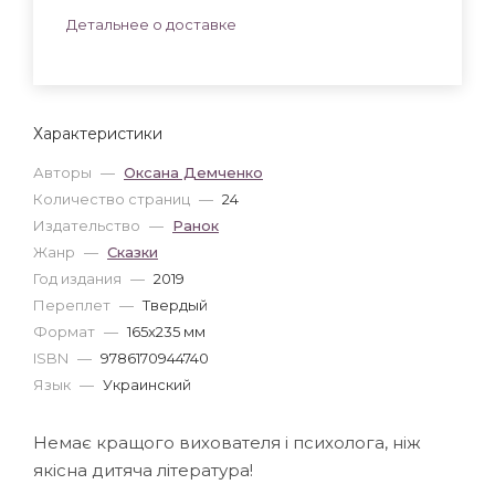
Детальнее о доставке
Характеристики
Авторы
—
Оксана Демченко
Количество страниц
—
24
Издательство
—
Ранок
Жанр
—
Сказки
Год издания
—
2019
Переплет
—
Твердый
Формат
—
165x235 мм
ISBN
—
9786170944740
Язык
—
Украинский
Немає кращого вихователя і психолога, ніж
якісна дитяча література!