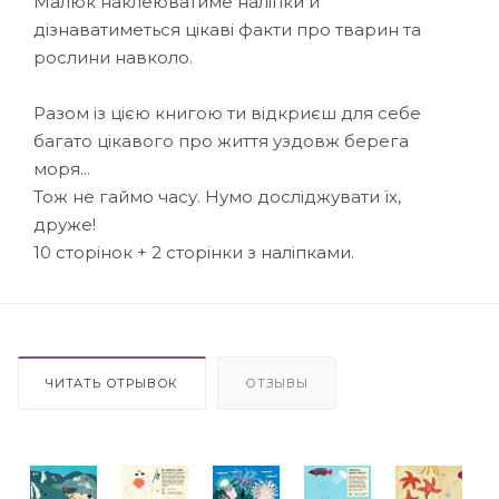
Малюк наклеюватиме наліпки й
дізнаватиметься цікаві факти про тварин та
рослини навколо.
Разом із цією книгою ти відкриєш для себе
багато цікавого про життя уздовж берега
моря...
Тож не гаймо часу. Нумо досліджувати їх,
друже!
10 сторінок + 2 сторінки з наліпками.
ЧИТАТЬ ОТРЫВОК
ОТЗЫВЫ