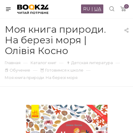
0
RU
|
UA
Моя книга природи.
На березі моря |
Олівія Косно
—
—
—
Главная
Каталог книг
👨 Детская литература
—
—
📕 Обучение
🦉 Готовимся к школе
Моя книга природи. На березі моря