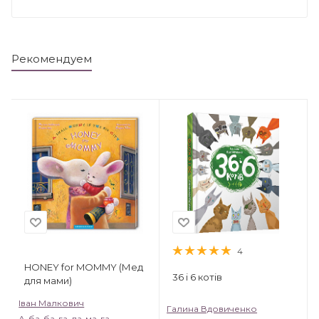
Рекомендуем
4
HONEY for MOMMY (Мед
36 і 6 котів
для мами)
Іван Малкович
Галина Вдовиченко
А-ба-ба-га-ла-ма-га