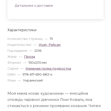
Детальнее о доставке
Характеристики
Количество страниц
—
111
Издательство
—
Vivat, Pelican
Год издания
—
2016
Жанр
—
Проза
Формат
—
150x205 мм
Серия
—
Книжная полка подростка
ISBN
—
978-617-690-683-4
Язык
—
Украинский
Моя мама кохає художника» — емоційна
оповідь чарівної дівчинки Ліни Коваль, яка
стикається з різними проявами кохання. Читачі