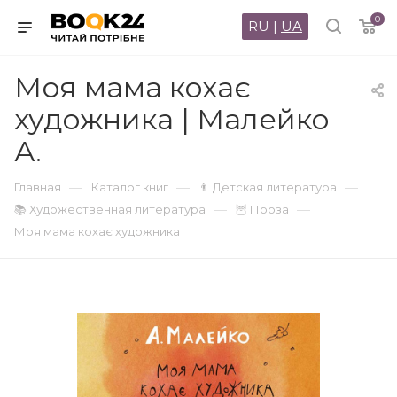
0
RU
|
UA
Моя мама кохає
художника | Малейко
А.
—
—
—
Главная
Каталог книг
👨 Детская литература
—
—
📚 Художественная литература
🦉 Проза
Моя мама кохає художника