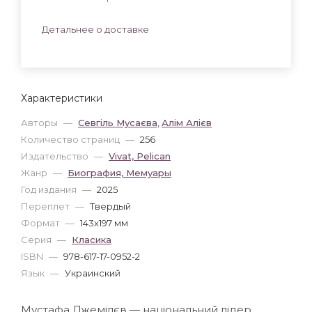
Детальнее о доставке
Характеристики
Авторы
—
Севгіль Мусаєва
,
Алім Алієв
Количество страниц
—
256
Издательство
—
Vivat, Pelican
Жанр
—
Биография, Мемуары
Год издания
—
2025
Переплет
—
Твердый
Формат
—
143x197 мм
Серия
—
Класика
ISBN
—
978-617-17-0952-2
Язык
—
Украинский
Мустафа Джемілєв — національний лідер