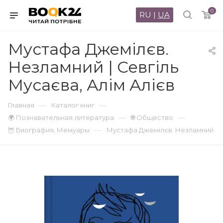
0
RU
|
UA
Мустафа Джемілєв.
Незламний | Севгіль
Мусаєва, Алім Алієв
—
—
Главная
Каталог книг
—
—
🌍 Познавательная литература
🌐 Общество
—
🦉 Биография, Мемуары
Мустафа Джемілєв. Незламний