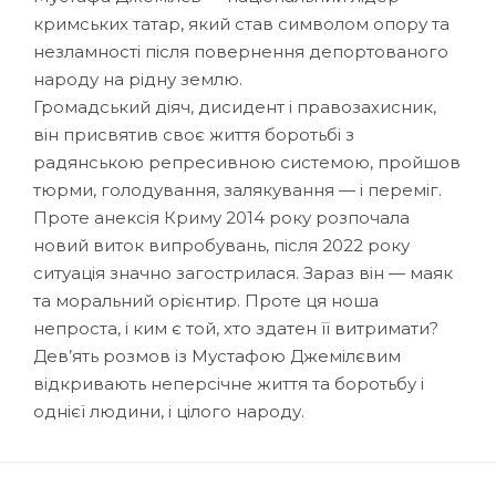
кримських татар, який став символом опору та
незламності після повернення депортованого
народу на рідну землю.
Громадський діяч, дисидент і правозахисник,
він присвятив своє життя боротьбі з
радянською репресивною системою, пройшов
тюрми, голодування, залякування — і переміг.
Проте анексія Криму 2014 року розпочала
новий виток випробувань, після 2022 року
ситуація значно загострилася. Зараз він — маяк
та моральний орієнтир. Проте ця ноша
непроста, і ким є той, хто здатен її витримати?
Дев’ять розмов із Мустафою Джемілєвим
відкривають неперсічне життя та боротьбу і
однієї людини, і цілого народу.